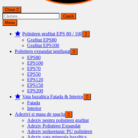
Close
Caută
după:
Menu
Polistiren grafitat EPS 80 / 100
Grafitat EPS80
Grafitat EPS100
Polistiren expandat ignifugat
EPS80
EPS100
EPS70
EPS50
EPS120
EPS150
EPS200
Vata bazaltica Fatada & Interior
Fatada
Interior
Adezivi si masa de spaclu
Adeziv pentru polistiren grafitat
Adeziv Polistiren Expandat
Adeziv poliuretanic PU polistiren
Adeziv vata minerala bazaltica