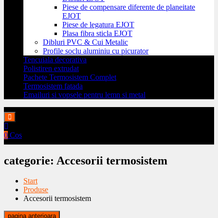
Piese de compensare diferente de planeitate
EJOT
Piese de legatura EJOT
Plasa fibra sticla EJOT
Dibluri PVC & Cui Metalic
Profile soclu aluminiu cu picurator
Tencuiala decorativa
Polistiren extrudat
Pachete Termosistem Complet
Termosistem fatada
Emailuri si vopsele pentru lemn si metal
0
Cos
categorie:
Accesorii termosistem
Start
Produse
Accesorii termosistem
pagina anterioara