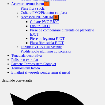
Accesorii termosistem
Plasa fibra sticla
Coltare PVC/Picurator cu plasa
Accesorii PREMIUM
Coltare PVC EJOT
Dibluri EJOT
Piese de compensare diferente de planeitate
EJOT
Piese de legatura EJOT
Plasa fibra sticla EJOT
Dibluri PVC & Cui Metalic
Profile soclu aluminiu cu picurator
Tencuiala decorativa
Polistiren extrudat
Pachete Termosistem Complet
Termosistem fatada
Emailuri si vopsele pentru lemn si metal
deschide conversatia