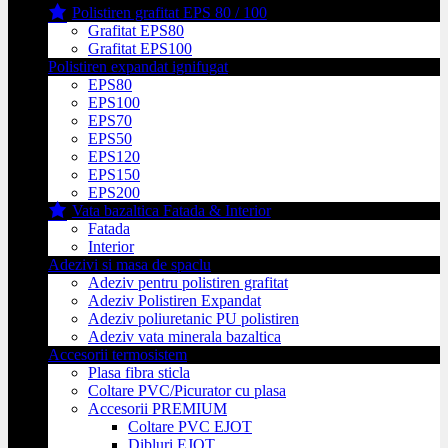
Polistiren grafitat EPS 80 / 100
Grafitat EPS80
Grafitat EPS100
Polistiren expandat ignifugat
EPS80
EPS100
EPS70
EPS50
EPS120
EPS150
EPS200
Vata bazaltica Fatada & Interior
Fatada
Interior
Adezivi si masa de spaclu
Adeziv pentru polistiren grafitat
Adeziv Polistiren Expandat
Adeziv poliuretanic PU polistiren
Adeziv vata minerala bazaltica
Accesorii termosistem
Plasa fibra sticla
Coltare PVC/Picurator cu plasa
Accesorii PREMIUM
Coltare PVC EJOT
Dibluri EJOT