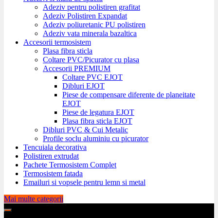
Adeziv pentru polistiren grafitat
Adeziv Polistiren Expandat
Adeziv poliuretanic PU polistiren
Adeziv vata minerala bazaltica
Accesorii termosistem
Plasa fibra sticla
Coltare PVC/Picurator cu plasa
Accesorii PREMIUM
Coltare PVC EJOT
Dibluri EJOT
Piese de compensare diferente de planeitate
EJOT
Piese de legatura EJOT
Plasa fibra sticla EJOT
Dibluri PVC & Cui Metalic
Profile soclu aluminiu cu picurator
Tencuiala decorativa
Polistiren extrudat
Pachete Termosistem Complet
Termosistem fatada
Emailuri si vopsele pentru lemn si metal
Mai multe categorii