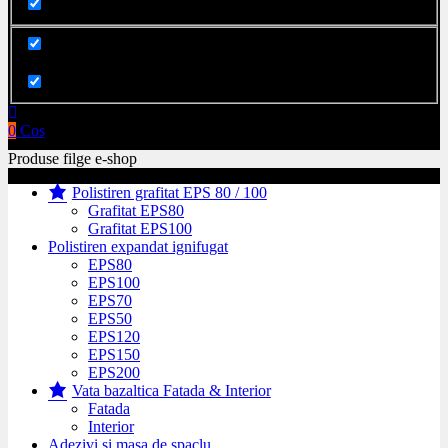
Cauta in produse
0
Cos
Produse filge e-shop
Polistiren grafitat EPS 80 / 100
Grafitat EPS80
Grafitat EPS100
Polistiren expandat ignifugat
EPS80
EPS100
EPS70
EPS50
EPS120
EPS150
EPS200
Vata bazaltica Fatada & Interior
Fatada
Interior
Adezivi si masa de spaclu