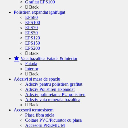
Grafitat EPS100
Back
Polistiren expandat ignifugat
EPS80
EPS100
EPS70
EPS50
EPS120
EPS150
EPS200
Back
Vata bazaltica Fatada & Interior
Fatada
Interior
Back
Adezivi si masa de spaclu
Adeziv pentru polistiren grafitat
Adeziv Polistiren Expandat
Adeziv poliuretanic PU polistiren
Adeziv vata minerala bazaltica
Back
Accesorii termosistem
Plasa fibra sticla
Coltare PVC/Picurator cu plasa
Accesorii PREMIUM