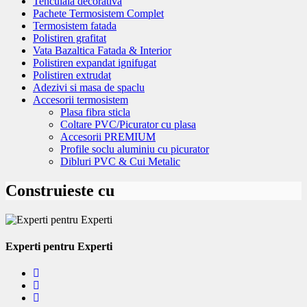
Tencuiala decorativa
Pachete Termosistem Complet
Termosistem fatada
Polistiren grafitat
Vata Bazaltica Fatada & Interior
Polistiren expandat ignifugat
Polistiren extrudat
Adezivi si masa de spaclu
Accesorii termosistem
Plasa fibra sticla
Coltare PVC/Picurator cu plasa
Accesorii PREMIUM
Profile soclu aluminiu cu picurator
Dibluri PVC & Cui Metalic
Construieste cu
Experti pentru Experti