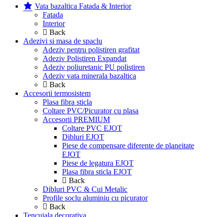
Vata bazaltica Fatada & Interior
Fatada
Interior
Back
Adezivi si masa de spaclu
Adeziv pentru polistiren grafitat
Adeziv Polistiren Expandat
Adeziv poliuretanic PU polistiren
Adeziv vata minerala bazaltica
Back
Accesorii termosistem
Plasa fibra sticla
Coltare PVC/Picurator cu plasa
Accesorii PREMIUM
Coltare PVC EJOT
Dibluri EJOT
Piese de compensare diferente de planeitate
EJOT
Piese de legatura EJOT
Plasa fibra sticla EJOT
Back
Dibluri PVC & Cui Metalic
Profile soclu aluminiu cu picurator
Back
Tencuiala decorativa