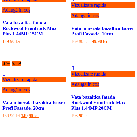
Vizualizare rapida
Adaugă în coș
Adaugă în coș
Vata bazaltica fatada
Rockwool Frontrock Max
Vata minerala bazaltica Isover
Plus 1.44MP 15CM
Profi Fassade, 10cm
Prețul
Prețul
149,90
lei
169,90
lei
149,90
lei
inițial
curent
a
este:
fost:
149,90 lei.
169,90 lei.
-6%
Sale!
Vizualizare rapida
Vizualizare rapida
Adaugă în coș
Adaugă în coș
Vata bazaltica fatada
Vata minerala bazaltica Isover
Rockwool Frontrock Max
Profi Fassade, 20cm
Plus 1.44MP 20CM
Prețul
Prețul
159,90
lei
149,90
lei
198,90
lei
inițial
curent
a
este:
fost:
149,90 lei.
159,90 lei.