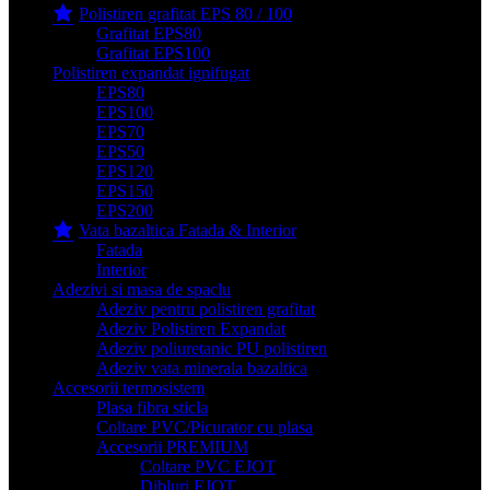
Polistiren grafitat EPS 80 / 100
Grafitat EPS80
Grafitat EPS100
Polistiren expandat ignifugat
EPS80
EPS100
EPS70
EPS50
EPS120
EPS150
EPS200
Vata bazaltica Fatada & Interior
Fatada
Interior
Adezivi si masa de spaclu
Adeziv pentru polistiren grafitat
Adeziv Polistiren Expandat
Adeziv poliuretanic PU polistiren
Adeziv vata minerala bazaltica
Accesorii termosistem
Plasa fibra sticla
Coltare PVC/Picurator cu plasa
Accesorii PREMIUM
Coltare PVC EJOT
Dibluri EJOT