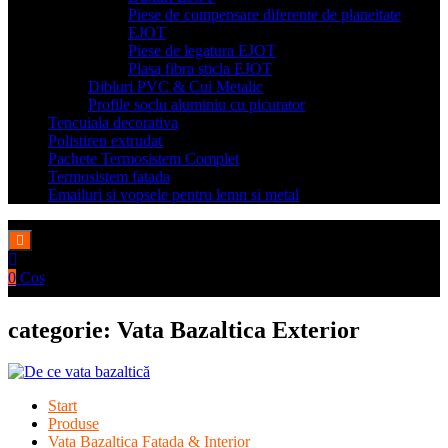
Piese de compensare diferente de planeitate
EJOT
Piese de legatura EJOT
Plasa fibra sticla EJOT
Dibluri PVC & Cui Metalic
Profile soclu aluminiu cu picurator
Tencuiala decorativa
Polistiren extrudat
Pachete Termosistem Complet
Termosistem fatada
Emailuri si vopsele pentru lemn si metal
0
Cos
categorie:
Vata Bazaltica Exterior
Start
Produse
Vata Bazaltica Fatada & Interior