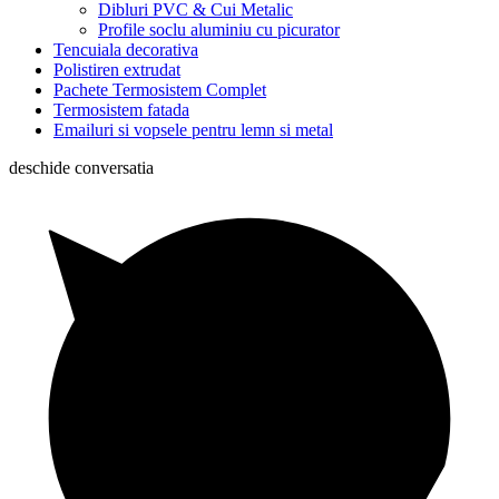
Dibluri PVC & Cui Metalic
Profile soclu aluminiu cu picurator
Tencuiala decorativa
Polistiren extrudat
Pachete Termosistem Complet
Termosistem fatada
Emailuri si vopsele pentru lemn si metal
deschide conversatia