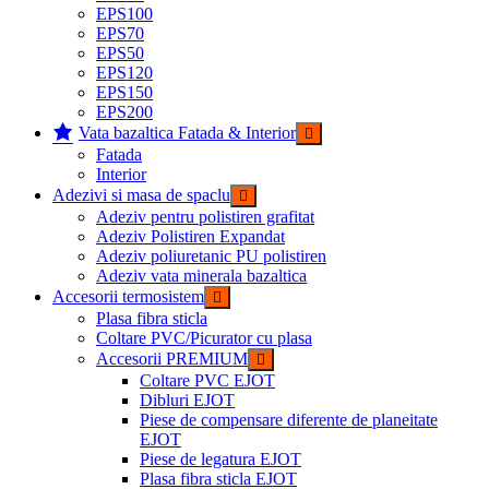
EPS100
EPS70
EPS50
EPS120
EPS150
EPS200
Vata bazaltica Fatada & Interior
Fatada
Interior
Adezivi si masa de spaclu
Adeziv pentru polistiren grafitat
Adeziv Polistiren Expandat
Adeziv poliuretanic PU polistiren
Adeziv vata minerala bazaltica
Accesorii termosistem
Plasa fibra sticla
Coltare PVC/Picurator cu plasa
Accesorii PREMIUM
Coltare PVC EJOT
Dibluri EJOT
Piese de compensare diferente de planeitate
EJOT
Piese de legatura EJOT
Plasa fibra sticla EJOT