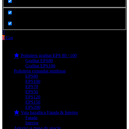
Cauta in produse
0
Cos
Produse filge e-shop
Polistiren grafitat EPS 80 / 100
Grafitat EPS80
Grafitat EPS100
Polistiren expandat ignifugat
EPS80
EPS100
EPS70
EPS50
EPS120
EPS150
EPS200
Vata bazaltica Fatada & Interior
Fatada
Interior
Adezivi si masa de spaclu