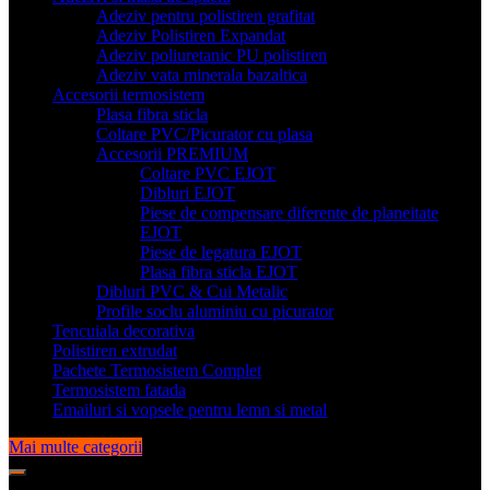
Adeziv pentru polistiren grafitat
Adeziv Polistiren Expandat
Adeziv poliuretanic PU polistiren
Adeziv vata minerala bazaltica
Accesorii termosistem
Plasa fibra sticla
Coltare PVC/Picurator cu plasa
Accesorii PREMIUM
Coltare PVC EJOT
Dibluri EJOT
Piese de compensare diferente de planeitate
EJOT
Piese de legatura EJOT
Plasa fibra sticla EJOT
Dibluri PVC & Cui Metalic
Profile soclu aluminiu cu picurator
Tencuiala decorativa
Polistiren extrudat
Pachete Termosistem Complet
Termosistem fatada
Emailuri si vopsele pentru lemn si metal
Mai multe categorii