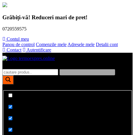
Skip
to
Grăbiți-vă! Reduceri mari de pret!
content
0720559575
Contul meu
Panou de control
Comenzile mele
Adresele mele
Detalii cont
Contact
Autentificare
Polistiren, dibluri, vata bazaltica, tencuieli fatade
TermoExpres
Afiseaza doar rezultate exacte
Cauta in titlu
Cauta in continut