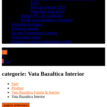
EJOT
Piese de legatura EJOT
Plasa fibra sticla EJOT
Dibluri PVC & Cui Metalic
Profile soclu aluminiu cu picurator
Tencuiala decorativa
Polistiren extrudat
Pachete Termosistem Complet
Termosistem fatada
Emailuri si vopsele pentru lemn si metal
0
Cos
categorie:
Vata Bazaltica Interior
Start
Produse
Vata Bazaltica Fatada & Interior
Vata Bazaltica Interior
pagina anterioara