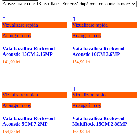
Sortat
Afișez toate cele 13 rezultate
după
preț:
de
Vizualizare rapida
Vizualizare rapida
la
mic
Adaugă în coș
Adaugă în coș
la
mare
Vata bazaltica Rockwool
Vata bazaltica Rockwool
Acoustic 15CM 2.16MP
Acoustic 10CM 3.6MP
141,90
lei
154,90
lei
Vizualizare rapida
Vizualizare rapida
Adaugă în coș
Adaugă în coș
Vata bazaltica Rockwool
Vata bazaltica Rockwool
Acoustic 5CM 7.2MP
MultiRock 15CM 2.88MP
154,90
lei
164,90
lei