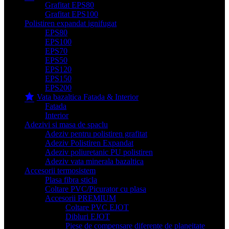
Grafitat EPS80
Grafitat EPS100
Polistiren expandat ignifugat
EPS80
EPS100
EPS70
EPS50
EPS120
EPS150
EPS200
Vata bazaltica Fatada & Interior
Fatada
Interior
Adezivi si masa de spaclu
Adeziv pentru polistiren grafitat
Adeziv Polistiren Expandat
Adeziv poliuretanic PU polistiren
Adeziv vata minerala bazaltica
Accesorii termosistem
Plasa fibra sticla
Coltare PVC/Picurator cu plasa
Accesorii PREMIUM
Coltare PVC EJOT
Dibluri EJOT
Piese de compensare diferente de planeitate