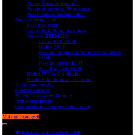
Adeziv Polistiren Expandat
Adeziv poliuretanic PU polistiren
Adeziv vata minerala bazaltica
Accesorii termosistem
Plasa fibra sticla
Coltare PVC/Picurator cu plasa
Accesorii PREMIUM
Coltare PVC EJOT
Dibluri EJOT
Piese de compensare diferente de planeitate
EJOT
Piese de legatura EJOT
Plasa fibra sticla EJOT
Dibluri PVC & Cui Metalic
Profile soclu aluminiu cu picurator
Tencuiala decorativa
Polistiren extrudat
Pachete Termosistem Complet
Termosistem fatada
Emailuri si vopsele pentru lemn si metal
Mai multe categorii
Polistiren grafitat EPS 80 / 100