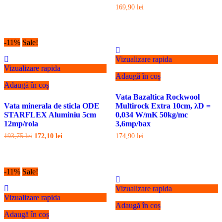
169,90
lei
-11%
Sale!
Vizualizare rapida
Vizualizare rapida
Adaugă în coș
Adaugă în coș
Vata Bazaltica Rockwool
Vata minerala de sticla ODE
Multirock Extra 10cm, λD =
STARFLEX Aluminiu 5cm
0,034 W/mK 50kg/mc
12mp/rola
3,6mp/bax
Prețul
Prețul
193,75
lei
172,10
lei
174,90
lei
inițial
curent
a
este:
fost:
172,10 lei.
193,75 lei.
-11%
Sale!
Vizualizare rapida
Vizualizare rapida
Adaugă în coș
Adaugă în coș