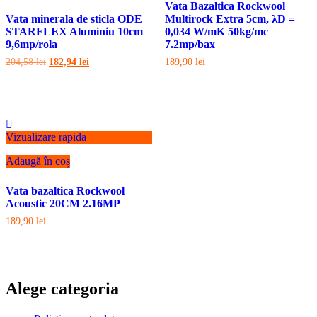
Vata Bazaltica Rockwool
Vata minerala de sticla ODE
Multirock Extra 5cm, λD =
STARFLEX Aluminiu 10cm
0,034 W/mK 50kg/mc
9,6mp/rola
7.2mp/bax
Prețul
Prețul
204,58
lei
182,94
lei
189,90
lei
inițial
curent
a
este:
fost:
182,94 lei.
204,58 lei.
Vizualizare rapida
Adaugă în coș
Vata bazaltica Rockwool
Acoustic 20CM 2.16MP
189,90
lei
Alege categoria