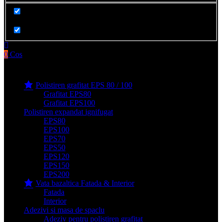
Cauta in produse
0
Cos
Produse filge e-shop
Polistiren grafitat EPS 80 / 100
Grafitat EPS80
Grafitat EPS100
Polistiren expandat ignifugat
EPS80
EPS100
EPS70
EPS50
EPS120
EPS150
EPS200
Vata bazaltica Fatada & Interior
Fatada
Interior
Adezivi si masa de spaclu
Adeziv pentru polistiren grafitat