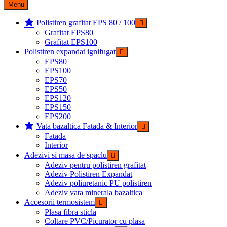
după:
Menu
Polistiren grafitat EPS 80 / 100
Grafitat EPS80
Grafitat EPS100
Polistiren expandat ignifugat
EPS80
EPS100
EPS70
EPS50
EPS120
EPS150
EPS200
Vata bazaltica Fatada & Interior
Fatada
Interior
Adezivi si masa de spaclu
Adeziv pentru polistiren grafitat
Adeziv Polistiren Expandat
Adeziv poliuretanic PU polistiren
Adeziv vata minerala bazaltica
Accesorii termosistem
Plasa fibra sticla
Coltare PVC/Picurator cu plasa