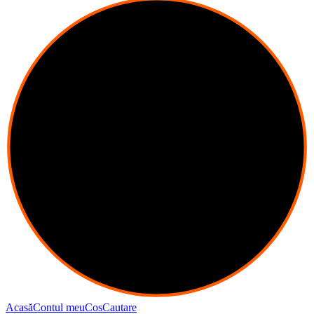
Acasă
Contul meu
Cos
Cautare