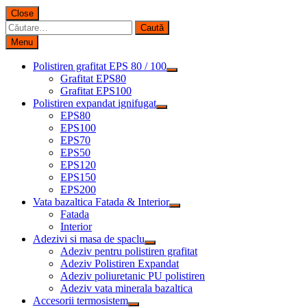
Close
Caută
după:
Menu
Polistiren grafitat EPS 80 / 100
Grafitat EPS80
Grafitat EPS100
Polistiren expandat ignifugat
EPS80
EPS100
EPS70
EPS50
EPS120
EPS150
EPS200
Vata bazaltica Fatada & Interior
Fatada
Interior
Adezivi si masa de spaclu
Adeziv pentru polistiren grafitat
Adeziv Polistiren Expandat
Adeziv poliuretanic PU polistiren
Adeziv vata minerala bazaltica
Accesorii termosistem