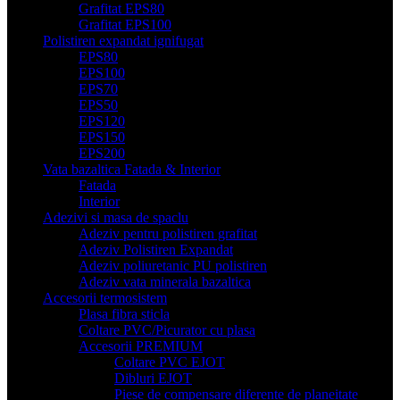
Grafitat EPS80
Grafitat EPS100
Polistiren expandat ignifugat
EPS80
EPS100
EPS70
EPS50
EPS120
EPS150
EPS200
Vata bazaltica Fatada & Interior
Fatada
Interior
Adezivi si masa de spaclu
Adeziv pentru polistiren grafitat
Adeziv Polistiren Expandat
Adeziv poliuretanic PU polistiren
Adeziv vata minerala bazaltica
Accesorii termosistem
Plasa fibra sticla
Coltare PVC/Picurator cu plasa
Accesorii PREMIUM
Coltare PVC EJOT
Dibluri EJOT
Piese de compensare diferente de planeitate