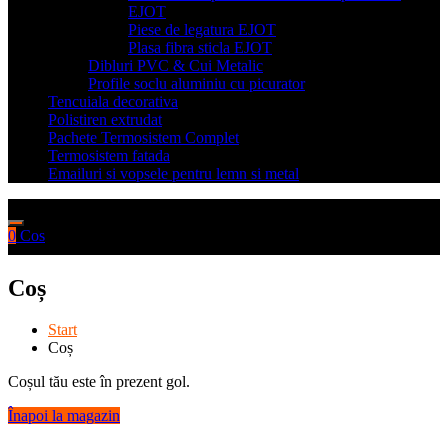
EJOT
Piese de legatura EJOT
Plasa fibra sticla EJOT
Dibluri PVC & Cui Metalic
Profile soclu aluminiu cu picurator
Tencuiala decorativa
Polistiren extrudat
Pachete Termosistem Complet
Termosistem fatada
Emailuri si vopsele pentru lemn si metal
0
Cos
Coș
Start
Coș
Coșul tău este în prezent gol.
Înapoi la magazin