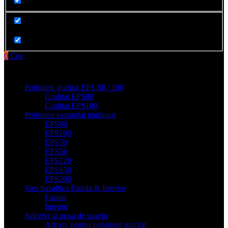
Cauta in produse
0
Cos
Produse filge e-shop
Polistiren grafitat EPS 80 / 100
Grafitat EPS80
Grafitat EPS100
Polistiren expandat ignifugat
EPS80
EPS100
EPS70
EPS50
EPS120
EPS150
EPS200
Vata bazaltica Fatada & Interior
Fatada
Interior
Adezivi si masa de spaclu
Adeziv pentru polistiren grafitat