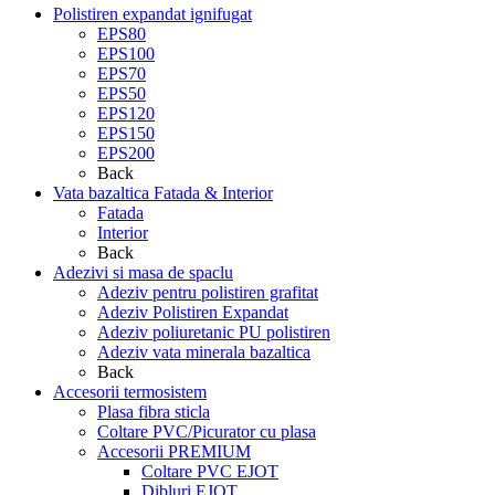
Polistiren expandat ignifugat
EPS80
EPS100
EPS70
EPS50
EPS120
EPS150
EPS200
Back
Vata bazaltica Fatada & Interior
Fatada
Interior
Back
Adezivi si masa de spaclu
Adeziv pentru polistiren grafitat
Adeziv Polistiren Expandat
Adeziv poliuretanic PU polistiren
Adeziv vata minerala bazaltica
Back
Accesorii termosistem
Plasa fibra sticla
Coltare PVC/Picurator cu plasa
Accesorii PREMIUM
Coltare PVC EJOT
Dibluri EJOT