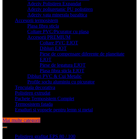
Adeziv Polistiren Expandat
Adeziv poliuretanic PU polistiren
Adeziv vata minerala bazaltica
Accesorii termosistem
Plasa fibra sticla
Coltare PVC/Picurator cu plasa
Accesorii PREMIUM
Coltare PVC EJOT
Dibluri EJOT
Piese de compensare diferente de planeitate
EJOT
Piese de legatura EJOT
Plasa fibra sticla EJOT
Dibluri PVC & Cui Metalic
Profile soclu aluminiu cu picurator
Tencuiala decorativa
Polistiren extrudat
Pachete Termosistem Complet
Termosistem fatada
Emailuri si vopsele pentru lemn si metal
Mai multe categorii
Polistiren grafitat EPS 80 / 100