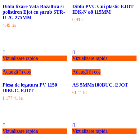
Diblu fixare Vata Bazaltica si
Diblu PVC Cui plastic EJOT
polistiren Ejot cu șurub STR-
IDK-N ø8 115MM
U 2G 275MM
0,93
lei
4,49
lei
Vizualizare rapida
Vizualizare rapida
Adaugă în coș
Adaugă în coș
Piesa de legatura PV 1150
AS 5MMx100BUC. EJOT
10BUC. EJOT
61,11
lei
1 177,41
lei
Vizualizare rapida
Vizualizare rapida