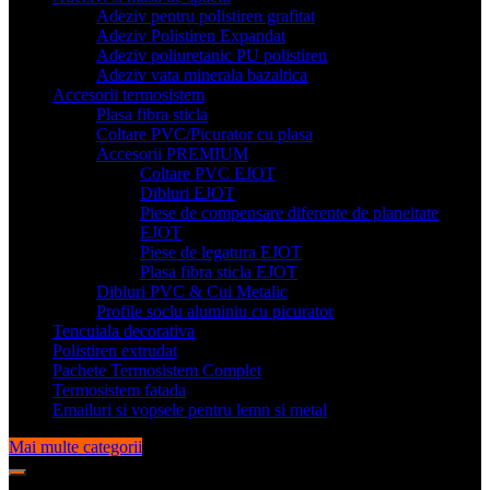
Adeziv pentru polistiren grafitat
Adeziv Polistiren Expandat
Adeziv poliuretanic PU polistiren
Adeziv vata minerala bazaltica
Accesorii termosistem
Plasa fibra sticla
Coltare PVC/Picurator cu plasa
Accesorii PREMIUM
Coltare PVC EJOT
Dibluri EJOT
Piese de compensare diferente de planeitate
EJOT
Piese de legatura EJOT
Plasa fibra sticla EJOT
Dibluri PVC & Cui Metalic
Profile soclu aluminiu cu picurator
Tencuiala decorativa
Polistiren extrudat
Pachete Termosistem Complet
Termosistem fatada
Emailuri si vopsele pentru lemn si metal
Mai multe categorii