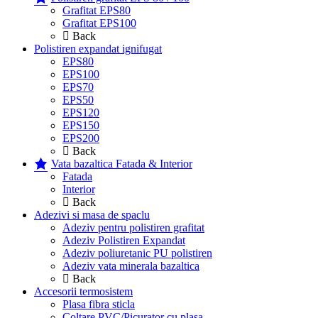
Grafitat EPS80
Grafitat EPS100
Back
Polistiren expandat ignifugat
EPS80
EPS100
EPS70
EPS50
EPS120
EPS150
EPS200
Back
Vata bazaltica Fatada & Interior
Fatada
Interior
Back
Adezivi si masa de spaclu
Adeziv pentru polistiren grafitat
Adeziv Polistiren Expandat
Adeziv poliuretanic PU polistiren
Adeziv vata minerala bazaltica
Back
Accesorii termosistem
Plasa fibra sticla
Coltare PVC/Picurator cu plasa