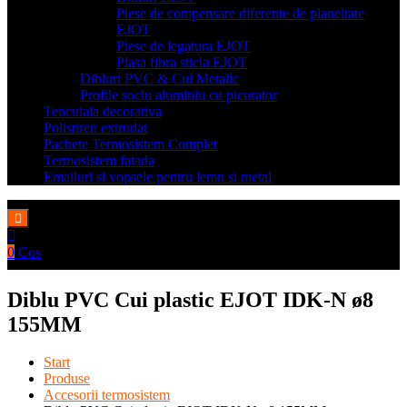
Piese de compensare diferente de planeitate
EJOT
Piese de legatura EJOT
Plasa fibra sticla EJOT
Dibluri PVC & Cui Metalic
Profile soclu aluminiu cu picurator
Tencuiala decorativa
Polistiren extrudat
Pachete Termosistem Complet
Termosistem fatada
Emailuri si vopsele pentru lemn si metal
0
Cos
Diblu PVC Cui plastic EJOT IDK-N ø8
155MM
Start
Produse
Accesorii termosistem