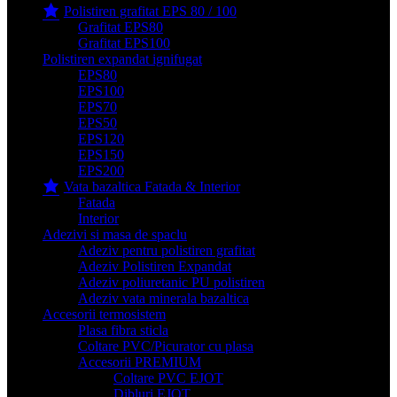
Polistiren grafitat EPS 80 / 100
Grafitat EPS80
Grafitat EPS100
Polistiren expandat ignifugat
EPS80
EPS100
EPS70
EPS50
EPS120
EPS150
EPS200
Vata bazaltica Fatada & Interior
Fatada
Interior
Adezivi si masa de spaclu
Adeziv pentru polistiren grafitat
Adeziv Polistiren Expandat
Adeziv poliuretanic PU polistiren
Adeziv vata minerala bazaltica
Accesorii termosistem
Plasa fibra sticla
Coltare PVC/Picurator cu plasa
Accesorii PREMIUM
Coltare PVC EJOT
Dibluri EJOT