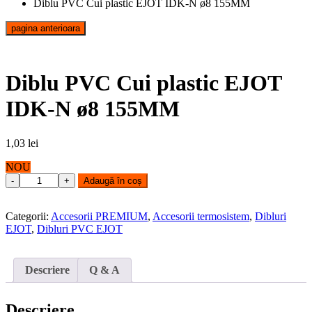
Diblu PVC Cui plastic EJOT IDK-N ø8 155MM
pagina anterioara
Diblu PVC Cui plastic EJOT
IDK-N ø8 155MM
1,03
lei
NOU
Diblu
Adaugă în coș
PVC
Cui
plastic
Categorii:
Accesorii PREMIUM
,
Accesorii termosistem
,
Dibluri
EJOT
EJOT
,
Dibluri PVC EJOT
IDK-
N
ø8
Descriere
Q & A
155MM
quantity
Descriere