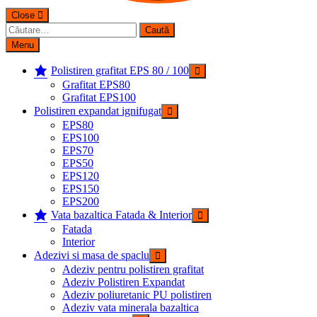
Close
Caută
după:
Menu
Polistiren grafitat EPS 80 / 100
Grafitat EPS80
Grafitat EPS100
Polistiren expandat ignifugat
EPS80
EPS100
EPS70
EPS50
EPS120
EPS150
EPS200
Vata bazaltica Fatada & Interior
Fatada
Interior
Adezivi si masa de spaclu
Adeziv pentru polistiren grafitat
Adeziv Polistiren Expandat
Adeziv poliuretanic PU polistiren
Adeziv vata minerala bazaltica