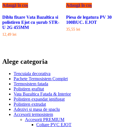
Adaugă în coș
Adaugă în coș
Diblu fixare Vata Bazaltica si
Piesa de legatura PV 30
polistiren Ejot cu șurub STR-
100BUC. EJOT
U 2G 455MM
35,55
lei
12,49
lei
Alege categoria
Tencuiala decorativa
Pachete Termosistem Complet
Termosistem fatada
Polistiren grafitat
Vata Bazaltica Fatada & Interior
Polistiren expandat ignifugat
Polistiren extrudat
Adezivi si masa de spaclu
Accesorii termosistem
Accesorii PREMIUM
Coltare PVC EJOT