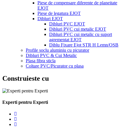
Piese de compensare diferente de planeitate
EJOT
Piese de legatura EJOT
Dibluri EJOT
Dibluri PVC EJOT
Dibluri PVC cui metalic EJOT
Dibluri PVC cui metalic cu suport
agrementat EJOT
Diblu Fixare Ejot STR H Lemn/OSB
Profile soclu aluminiu cu picurator
Dibluri PVC & Cui Metalic
Plasa fibra sticla
Coltare PVC/Picurator cu plasa
Construieste cu
Experti pentru Experti