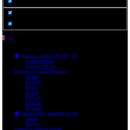
Cauta in produse
0
Cos
Produse filge e-shop
Polistiren grafitat EPS 80 / 100
Grafitat EPS80
Grafitat EPS100
Polistiren expandat ignifugat
EPS80
EPS100
EPS70
EPS50
EPS120
EPS150
EPS200
Vata bazaltica Fatada & Interior
Fatada
Interior
Adezivi si masa de spaclu