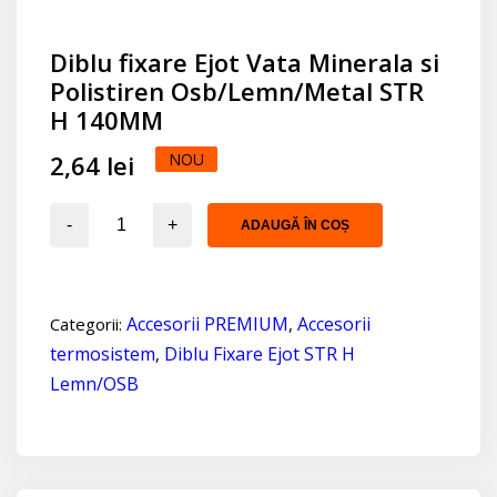
Diblu fixare Ejot Vata Minerala si
Polistiren Osb/Lemn/Metal STR
H 140MM
2,64
lei
NOU
Diblu
ADAUGĂ ÎN COȘ
fixare
Ejot
Vata
Accesorii PREMIUM
Accesorii
Categorii:
,
Minerala
termosistem
Diblu Fixare Ejot STR H
si
,
Polistiren
Lemn/OSB
Osb/Lemn/Metal
STR
H
140MM