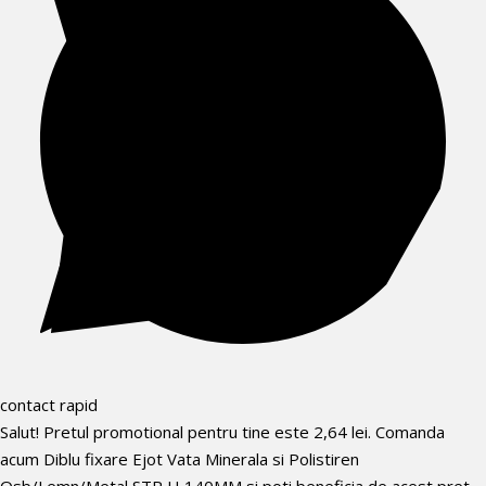
contact rapid
Salut! Pretul promotional pentru tine este 2,64 lei. Comanda
acum Diblu fixare Ejot Vata Minerala si Polistiren
Osb/Lemn/Metal STR H 140MM si poti beneficia de acest pret.