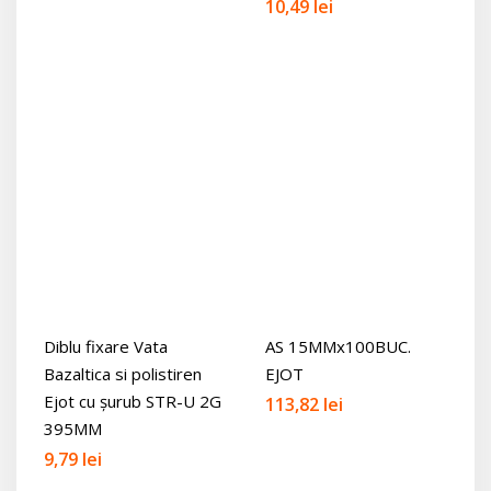
10,49
lei
inițial
curent
a
este:
fost:
169,69 lei.
196,22 lei.
Diblu fixare Vata
AS 15MMx100BUC.
Bazaltica si polistiren
EJOT
Ejot cu șurub STR-U 2G
113,82
lei
395MM
9,79
lei