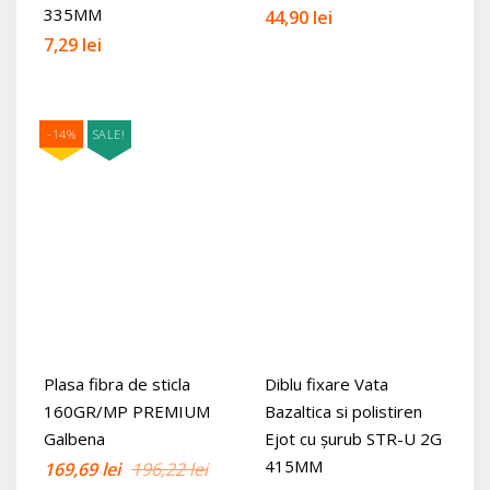
335MM
44,90
lei
7,29
lei
-14%
SALE!
Plasa fibra de sticla
Diblu fixare Vata
160GR/MP PREMIUM
Bazaltica si polistiren
Galbena
Ejot cu șurub STR-U 2G
415MM
Prețul
Prețul
169,69
lei
196,22
lei