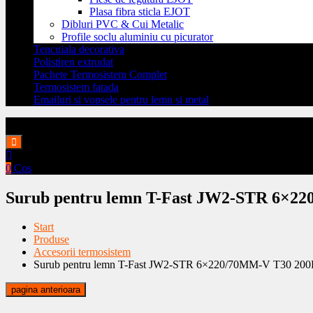
Plasa fibra sticla EJOT
Dibluri PVC & Cui Metalic
Profile soclu aluminiu cu picurator
Tencuiala decorativa
Polistiren extrudat
Pachete Termosistem Complet
Termosistem fatada
Emailuri si vopsele pentru lemn si metal
0
Cos
Surub pentru lemn T-Fast JW2-STR 6×
Start
Produse
Accesorii termosistem
Surub pentru lemn T-Fast JW2-STR 6×220/70MM-V T30 2
pagina anterioara