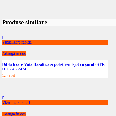
Produse similare
Vizualizare rapida
Adaugă în coș
Diblu fixare Vata Bazaltica si polistiren Ejot cu șurub STR-
U 2G 455MM
12,49
lei
Vizualizare rapida
Adaugă în coș