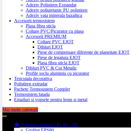
Adeziv Polistiren Expandat
Adeziv poliuretanic PU polistiren
Adeziv vata minerala bazaltica
Accesorii termosistem
Plasa fibra sticla
Coltare PVC/Picurator cu plasa
Accesorii PREMIUM
Coltare PVC EJOT
Dibluri EJOT
Piese de compensare diferente de planeitate EJOT
Piese de legatura EJOT
Plasa fibra sticla EJOT
Dibluri PVC & Cui Metalic
Profile soclu aluminiu cu picurator
Tencuiala decorativa
Polistiren extrudat
Pachete Termosistem Complet
Termosistem fatada
Emailuri si vopsele pentru lemn si metal
Mai multe categorii
Polistiren grafitat EPS 80 / 100
Grafitat EPS80