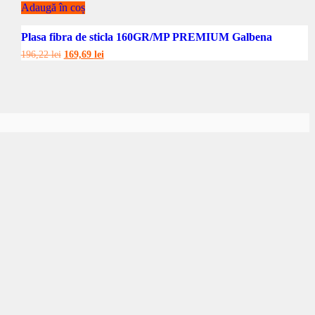
Adaugă în coș
Plasa fibra de sticla 160GR/MP PREMIUM Galbena
Prețul
Prețul
196,22
lei
169,69
lei
inițial
curent
a
este:
fost:
169,69 lei.
196,22 lei.