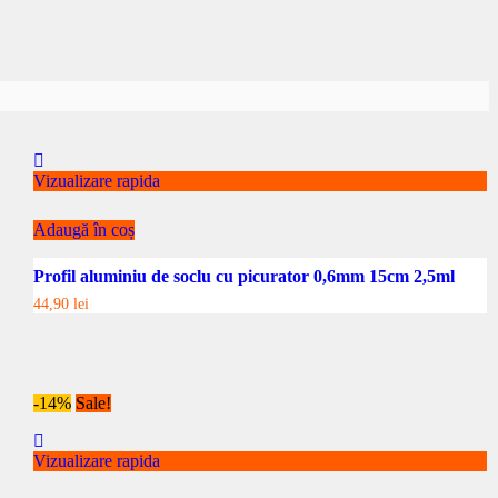
Vizualizare rapida
Adaugă în coș
Profil aluminiu de soclu cu picurator 0,6mm 15cm 2,5ml
44,90
lei
-14%
Sale!
Vizualizare rapida