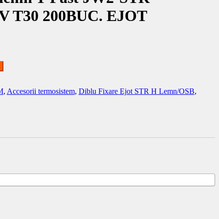
V T30 200BUC. EJOT
M
,
Accesorii termosistem
,
Diblu Fixare Ejot STR H Lemn/OSB
,