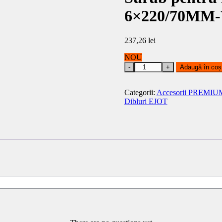
6×220/70MM-
237,26
lei
NOU
Surub
Adaugă în coș
pentru
lemn
T-
Categorii:
Accesorii PREMIU
Fast
Dibluri EJOT
JW2-
STR
6x220/70MM-
V
T30
200BUC.
EJOT
quantity