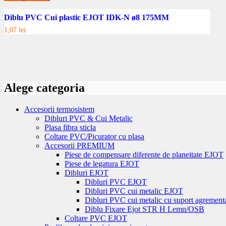
Diblu PVC Cui plastic EJOT IDK-N ø8 175MM
1,07
lei
Alege categoria
Accesorii termosistem
Dibluri PVC & Cui Metalic
Plasa fibra sticla
Coltare PVC/Picurator cu plasa
Accesorii PREMIUM
Piese de compensare diferente de planeitate EJOT
Piese de legatura EJOT
Dibluri EJOT
Dibluri PVC EJOT
Dibluri PVC cui metalic EJOT
Dibluri PVC cui metalic cu suport agremen
Diblu Fixare Ejot STR H Lemn/OSB
Coltare PVC EJOT