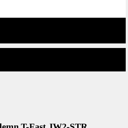
 lemn T-Fast JW2-STR