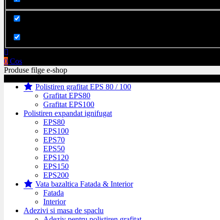
Cauta in produse
0
Cos
Produse filge e-shop
Polistiren grafitat EPS 80 / 100
Grafitat EPS80
Grafitat EPS100
Polistiren expandat ignifugat
EPS80
EPS100
EPS70
EPS50
EPS120
EPS150
EPS200
Vata bazaltica Fatada & Interior
Fatada
Interior
Adezivi si masa de spaclu
Adeziv pentru polistiren grafitat