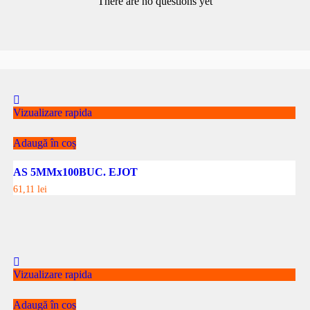
There are no questions yet
Vizualizare rapida
Adaugă în coș
AS 5MMx100BUC. EJOT
61,11
lei
Vizualizare rapida
Adaugă în coș