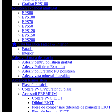
Grafitat EPS100
Polistiren expandat ignifugat
EPS80
EPS100
EPS70
EPS50
EPS120
EPS150
EPS200
Vata bazaltica Fatada & Interior
Fatada
Interior
Adezivi si masa de spaclu
Adeziv pentru polistiren grafitat
Adeziv Polistiren Expandat
Adeziv poliuretanic PU polistiren
Adeziv vata minerala bazaltica
Accesorii termosistem
Plasa fibra sticla
Coltare PVC/Picurator cu plasa
Accesorii PREMIUM
Coltare PVC EJOT
Dibluri EJOT
Piese de compensare diferente de planeitate EJOT
Piese de legatura EJOT