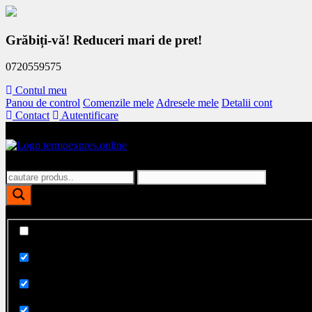
Skip
to
Grăbiți-vă! Reduceri mari de pret!
content
0720559575
Contul meu
Panou de control
Comenzile mele
Adresele mele
Detalii cont
Contact
Autentificare
Polistiren, dibluri, vata bazaltica, tencuieli fatade
TermoExpres
Afiseaza doar rezultate exacte
Cauta in titlu
Cauta in continut