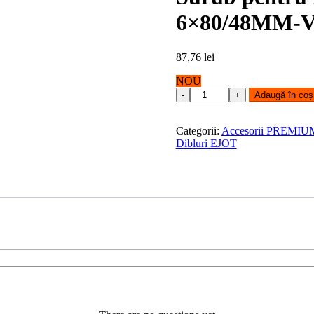
6×80/48MM-V
87,76
lei
NOU
Surub
Adaugă în coș
pentru
lemn
T-
Categorii:
Accesorii PREMIU
Fast
Dibluri EJOT
JW2-
STR
6x80/48MM-
V
T30
200BUC.
EJOT
quantity