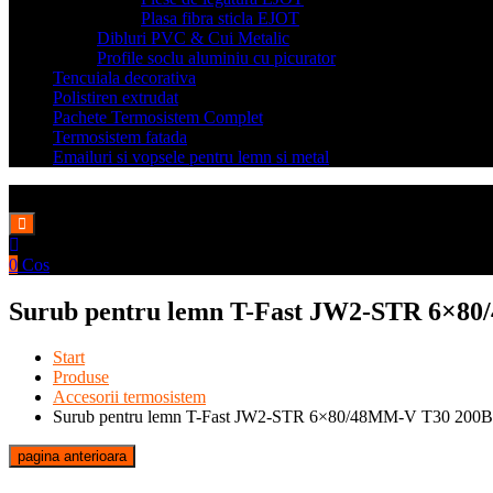
Plasa fibra sticla EJOT
Dibluri PVC & Cui Metalic
Profile soclu aluminiu cu picurator
Tencuiala decorativa
Polistiren extrudat
Pachete Termosistem Complet
Termosistem fatada
Emailuri si vopsele pentru lemn si metal
0
Cos
Surub pentru lemn T-Fast JW2-STR 6×
Start
Produse
Accesorii termosistem
Surub pentru lemn T-Fast JW2-STR 6×80/48MM-V T30 200
pagina anterioara