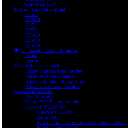
Grafitat EPS100
Polistiren expandat ignifugat
EPS80
EPS100
EPS70
EPS50
EPS120
EPS150
EPS200
Vata bazaltica Fatada & Interior
Fatada
Interior
Adezivi si masa de spaclu
Adeziv pentru polistiren grafitat
Adeziv Polistiren Expandat
Adeziv poliuretanic PU polistiren
Adeziv vata minerala bazaltica
Accesorii termosistem
Plasa fibra sticla
Coltare PVC/Picurator cu plasa
Accesorii PREMIUM
Coltare PVC EJOT
Dibluri EJOT
Piese de compensare diferente de planeitate EJOT
Piese de legatura EJOT