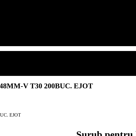
80/48MM-V T30 200BUC. EJOT
BUC. EJOT
Surub pentru