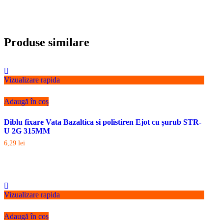
Produse similare
Vizualizare rapida
Adaugă în coș
Diblu fixare Vata Bazaltica si polistiren Ejot cu șurub STR-
U 2G 315MM
6,29
lei
Vizualizare rapida
Adaugă în coș