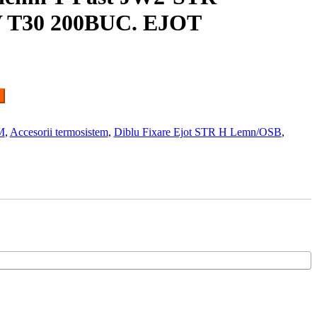
 T30 200BUC. EJOT
M
,
Accesorii termosistem
,
Diblu Fixare Ejot STR H Lemn/OSB
,