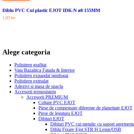
Diblu PVC Cui plastic EJOT IDK-N ø8 155MM
1,03
lei
Alege categoria
Polistiren grafitat
Vata Bazaltica Fatada & Interior
Polistiren expandat ignifugat
Polistiren extrudat
Adezivi si masa de spaclu
Accesorii termosistem
Accesorii PREMIUM
Coltare PVC EJOT
Piese de compensare diferente de planeitate EJOT
Piese de legatura EJOT
Dibluri EJOT
Dibluri PVC cui metalic cu suport agremen
Diblu Fixare Ejot STR H Lemn/OSB