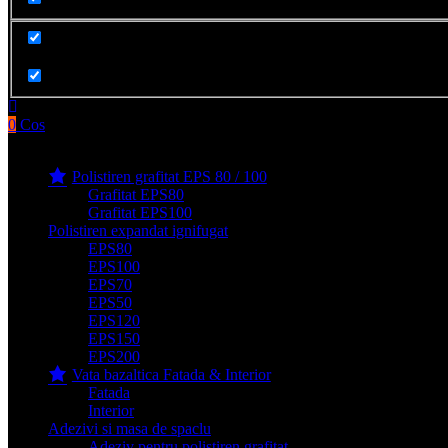
Cauta in produse
0
Cos
Produse filge e-shop
Polistiren grafitat EPS 80 / 100
Grafitat EPS80
Grafitat EPS100
Polistiren expandat ignifugat
EPS80
EPS100
EPS70
EPS50
EPS120
EPS150
EPS200
Vata bazaltica Fatada & Interior
Fatada
Interior
Adezivi si masa de spaclu
Adeziv pentru polistiren grafitat