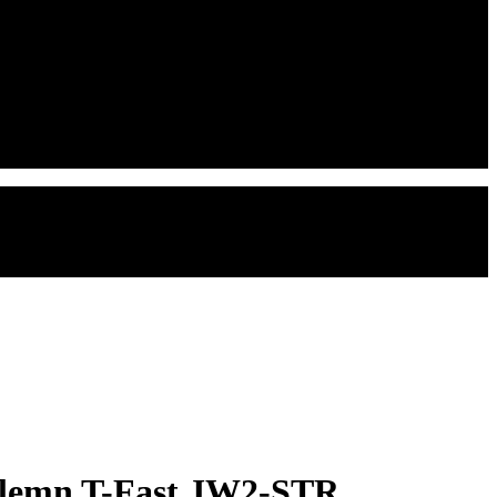
 lemn T-Fast JW2-STR