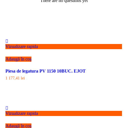
There are no questions yet
Vizualizare rapida
Adaugă în coș
Piesa de legatura PV 1150 10BUC. EJOT
1 177,41
lei
Vizualizare rapida
Adaugă în coș