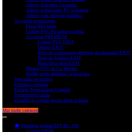
Adeziv Polistiren Expandat
Adeziv poliuretanic PU polistiren
Adeziv vata minerala bazaltica
Accesorii termosistem
Plasa fibra sticla
Coltare PVC/Picurator cu plasa
Accesorii PREMIUM
Coltare PVC EJOT
Dibluri EJOT
Piese de compensare diferente de planeitate EJOT
Piese de legatura EJOT
Plasa fibra sticla EJOT
Dibluri PVC & Cui Metalic
Profile soclu aluminiu cu picurator
Tencuiala decorativa
Polistiren extrudat
Pachete Termosistem Complet
Termosistem fatada
Emailuri si vopsele pentru lemn si metal
Mai multe categorii
Polistiren grafitat EPS 80 / 100
Grafitat EPS80