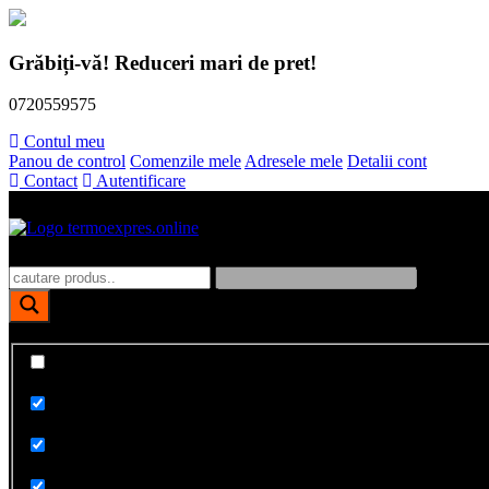
Skip
to
Grăbiți-vă! Reduceri mari de pret!
content
0720559575
Contul meu
Panou de control
Comenzile mele
Adresele mele
Detalii cont
Contact
Autentificare
Polistiren, dibluri, vata bazaltica, tencuieli fatade
TermoExpres
Afiseaza doar rezultate exacte
Cauta in titlu
Cauta in continut