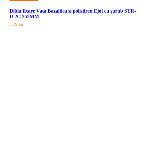
Diblu fixare Vata Bazaltica si polistiren Ejot cu șurub STR-
U 2G 255MM
3,79
lei