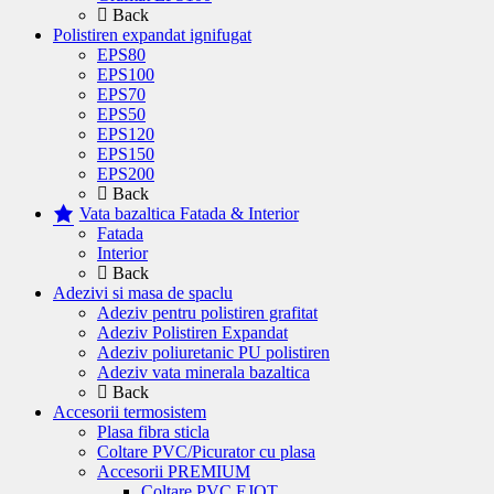
Back
Polistiren expandat ignifugat
EPS80
EPS100
EPS70
EPS50
EPS120
EPS150
EPS200
Back
Vata bazaltica Fatada & Interior
Fatada
Interior
Back
Adezivi si masa de spaclu
Adeziv pentru polistiren grafitat
Adeziv Polistiren Expandat
Adeziv poliuretanic PU polistiren
Adeziv vata minerala bazaltica
Back
Accesorii termosistem
Plasa fibra sticla
Coltare PVC/Picurator cu plasa
Accesorii PREMIUM
Coltare PVC EJOT