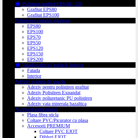
Polistiren grafitat EPS 80 / 100
Grafitat EPS80
Grafitat EPS100
Polistiren expandat ignifugat
EPS80
EPS100
EPS70
EPS50
EPS120
EPS150
EPS200
Vata bazaltica Fatada & Interior
Fatada
Interior
Adezivi si masa de spaclu
Adeziv pentru polistiren grafitat
Adeziv Polistiren Expandat
Adeziv poliuretanic PU polistiren
Adeziv vata minerala bazaltica
Accesorii termosistem
Plasa fibra sticla
Coltare PVC/Picurator cu plasa
Accesorii PREMIUM
Coltare PVC EJOT
Dibluri EJOT