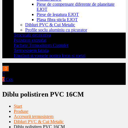
Piese de compensare diferente de planeitate
EJOT
Piese de legatura EJOT
Plasa fibra sticla EJOT
Dibluri PVC & Cui Metalic
Profile soclu aluminiu cu picurator
Tencuiala decorativa
Polistiren extrudat
Pachete Termosistem Complet
Termosistem fatada
Emailuri si vopsele pentru lemn si metal
0
Cos
Diblu polistiren PVC 16CM
Start
Produse
Accesorii termosistem
Dibluri PVC & Cui Metalic
Diblu polistiren PVC 16CM