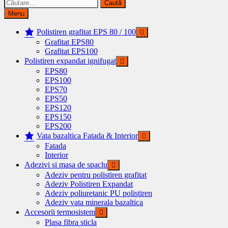
Caută
după:
Menu
Polistiren grafitat EPS 80 / 100
Grafitat EPS80
Grafitat EPS100
Polistiren expandat ignifugat
EPS80
EPS100
EPS70
EPS50
EPS120
EPS150
EPS200
Vata bazaltica Fatada & Interior
Fatada
Interior
Adezivi si masa de spaclu
Adeziv pentru polistiren grafitat
Adeziv Polistiren Expandat
Adeziv poliuretanic PU polistiren
Adeziv vata minerala bazaltica
Accesorii termosistem
Plasa fibra sticla