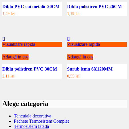
Diblu PVC cui metalic 20CM
Diblu polistiren PVC 26CM
1,49
lei
1,19
lei
Vizualizare rapida
Vizualizare rapida
Adaugă în coș
Adaugă în coș
Diblu polistiren PVC 30CM
Surub lemn 6X120MM
2,11
lei
0,55
lei
Alege categoria
Tencuiala decorativa
Pachete Termosistem Complet
Termosistem fatada