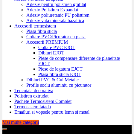
Adeziv pentru polistiren grafitat
Adeziv Polistiren Expandat
Adeziv poliuretanic PU polistiren
Adeziv vata minerala bazaltica
Accesorii termosistem
Plasa fibra sticla
Coltare PVC/Picurator cu plasa
Accesorii PREMIUM
Coltare PVC EJOT
Dibluri EJOT
Piese de compensare diferente de planeitate
EJOT
Piese de legatura EJOT
Plasa fibra sticla EJOT
Dibluri PVC & Cui Metalic
Profile soclu aluminiu cu picurator
Tencuiala decorativa
Polistiren extrudat
Pachete Termosistem Complet
Termosistem fatada
Emailuri si vopsele pentru lemn si metal
Mai multe categorii