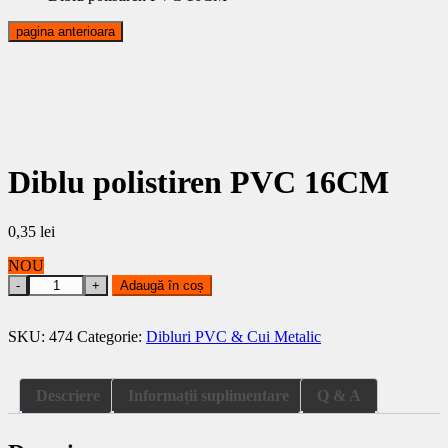
pagina anterioara
Diblu polistiren PVC 16CM
0,35
lei
NOU
Diblu
Adaugă în coș
polistiren
PVC
16CM
SKU:
474
Categorie:
Dibluri PVC & Cui Metalic
quantity
Descriere
Informații suplimentare
Q & A