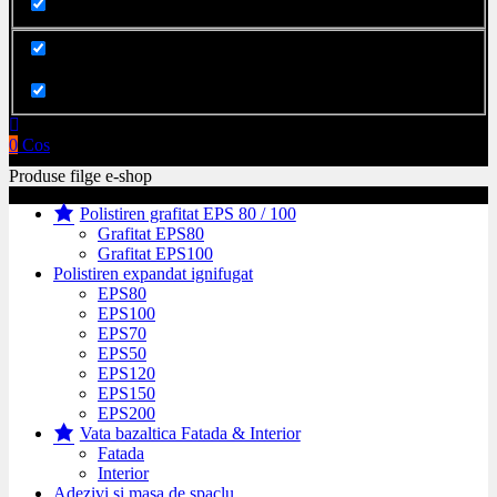
Cauta in produse
0
Cos
Produse filge e-shop
Polistiren grafitat EPS 80 / 100
Grafitat EPS80
Grafitat EPS100
Polistiren expandat ignifugat
EPS80
EPS100
EPS70
EPS50
EPS120
EPS150
EPS200
Vata bazaltica Fatada & Interior
Fatada
Interior
Adezivi si masa de spaclu