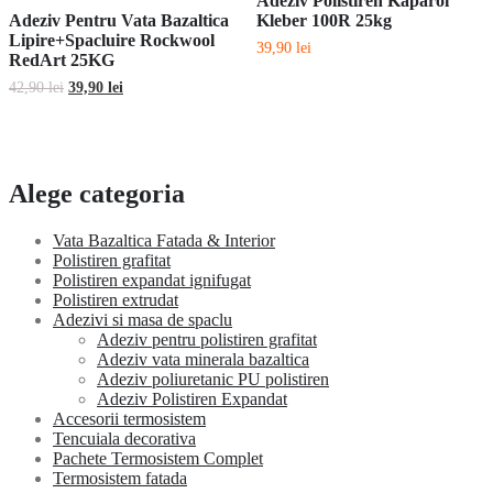
Adeziv Polistiren Kaparol
Adeziv Pentru Vata Bazaltica
Kleber 100R 25kg
Lipire+Spacluire Rockwool
39,90
lei
RedArt 25KG
Prețul
Prețul
42,90
lei
39,90
lei
inițial
curent
a
este:
fost:
39,90 lei.
42,90 lei.
Alege categoria
Vata Bazaltica Fatada & Interior
Polistiren grafitat
Polistiren expandat ignifugat
Polistiren extrudat
Adezivi si masa de spaclu
Adeziv pentru polistiren grafitat
Adeziv vata minerala bazaltica
Adeziv poliuretanic PU polistiren
Adeziv Polistiren Expandat
Accesorii termosistem
Tencuiala decorativa
Pachete Termosistem Complet
Termosistem fatada