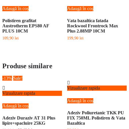
Adaugă în coș
Adaugă în coș
Polistiren grafitat
Vata bazaltica fatada
Austrotherm EPS80 AF
Rockwool Frontrock Max
PLUS 10CM
Plus 2.88MP 10CM
109,90
lei
199,90
lei
Produse similare
-13%
Sale!
Vizualizare rapida
Vizualizare rapida
Adaugă în coș
Adaugă în coș
Adeziv Poliuretanic TKK PU
Adeziv Duraziv AT 31 Plus
FIX 750ML Polistiren & Vata
lipire+spacluire 25KG
Bazaltica