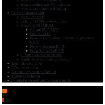
Adeziv Polistiren Expandat
Adeziv poliuretanic PU polistiren
Adeziv vata minerala bazaltica
Accesorii termosistem
Plasa fibra sticla
Coltare PVC/Picurator cu plasa
Accesorii PREMIUM
Coltare PVC EJOT
Dibluri EJOT
Piese de compensare diferente de planeitate
EJOT
Piese de legatura EJOT
Plasa fibra sticla EJOT
Dibluri PVC & Cui Metalic
Profile soclu aluminiu cu picurator
Tencuiala decorativa
Polistiren extrudat
Pachete Termosistem Complet
Termosistem fatada
Emailuri si vopsele pentru lemn si metal
0
Cos