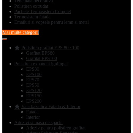
Tencuiala decorativa
Polistiren extrudat
Pachete Termosistem Complet
Termosistem fatada
Emailuri si vopsele pentru lemn si metal
Mai multe categorii
Polistiren grafitat EPS 80 / 100
Grafitat EPS80
Grafitat EPS100
Polistiren expandat ignifugat
EPS80
EPS100
EPS70
EPS50
EPS120
EPS150
EPS200
Vata bazaltica Fatada & Interior
Fatada
Interior
Adezivi si masa de spaclu
Adeziv pentru polistiren grafitat