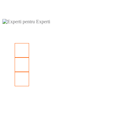
Construieste cu
Experti pentru Experti
Legaturi utile
ANPC
Termeni si Conditii
Politica de Confidentialitate
Cine suntem