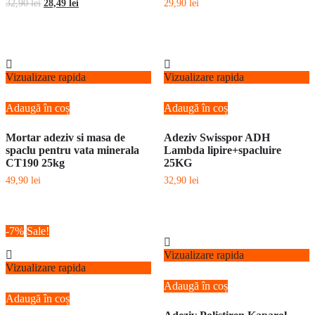
Prețul
Prețul
32,90
lei
28,49
lei
29,90
lei
inițial
curent
a
este:
fost:
28,49 lei.
32,90 lei.
Vizualizare rapida
Vizualizare rapida
Adaugă în coș
Adaugă în coș
Mortar adeziv si masa de
Adeziv Swisspor ADH
spaclu pentru vata minerala
Lambda lipire+spacluire
CT190 25kg
25KG
49,90
lei
32,90
lei
-7%
Sale!
Vizualizare rapida
Vizualizare rapida
Adaugă în coș
Adaugă în coș