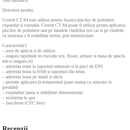
Vata bazaltica
Descriere produs
Ceresit CT 84 este utilizat pentru fixarea placilor de polistiren
expandat si extrudat. Ceresit CT 84 poate fi utilizat pentru aplicarea
placilor de polistiren atat pe fatadele cladirilor noi cat si pe cladirile
ce urmeaza a fi reabilitate termic prin termoizolare.
Caracteristici:
– usor de aplicat si de utilizat
– asigura rapiditate in executie (ex. fixare, armare si masa de spaclu
intr-o singura zi)
– aderenta mare la suporturi minerale si la placi de EPS
– aderenta buna la OSB si suporturi din lemn
– aderenta buna pe metal si sticla
– permite aplicarea la temperaturi joase numai cu umezire in
prealabil
– expandare joasa si stabilitate dimensionala
– rezistenta la apa
– fara freon (CFC free)
Recenzii