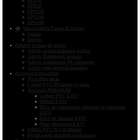
EPS70
EPS50
EPS120
EPS150
EPS200
Vata bazaltica Fatada & Interior
Fatada
Interior
Adezivi si masa de spaclu
Adeziv pentru polistiren grafitat
Adeziv Polistiren Expandat
Adeziv poliuretanic PU polistiren
Adeziv vata minerala bazaltica
Accesorii termosistem
Plasa fibra sticla
Coltare PVC/Picurator cu plasa
Accesorii PREMIUM
Coltare PVC EJOT
Dibluri EJOT
Piese de compensare diferente de planeitate
EJOT
Piese de legatura EJOT
Plasa fibra sticla EJOT
Dibluri PVC & Cui Metalic
Profile soclu aluminiu cu picurator