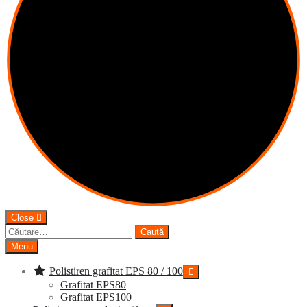
Close
Caută
după:
Menu
Polistiren grafitat EPS 80 / 100
Grafitat EPS80
Grafitat EPS100