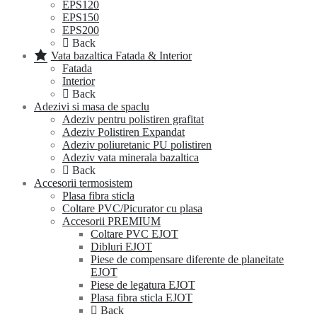
EPS120
EPS150
EPS200
Back
Vata bazaltica Fatada & Interior
Fatada
Interior
Back
Adezivi si masa de spaclu
Adeziv pentru polistiren grafitat
Adeziv Polistiren Expandat
Adeziv poliuretanic PU polistiren
Adeziv vata minerala bazaltica
Back
Accesorii termosistem
Plasa fibra sticla
Coltare PVC/Picurator cu plasa
Accesorii PREMIUM
Coltare PVC EJOT
Dibluri EJOT
Piese de compensare diferente de planeitate
EJOT
Piese de legatura EJOT
Plasa fibra sticla EJOT
Back