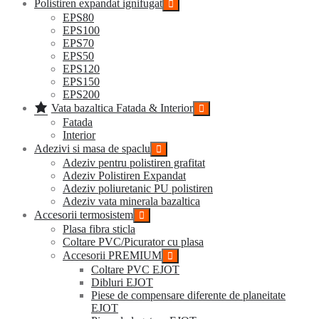
Polistiren expandat ignifugat
EPS80
EPS100
EPS70
EPS50
EPS120
EPS150
EPS200
Vata bazaltica Fatada & Interior
Fatada
Interior
Adezivi si masa de spaclu
Adeziv pentru polistiren grafitat
Adeziv Polistiren Expandat
Adeziv poliuretanic PU polistiren
Adeziv vata minerala bazaltica
Accesorii termosistem
Plasa fibra sticla
Coltare PVC/Picurator cu plasa
Accesorii PREMIUM
Coltare PVC EJOT
Dibluri EJOT
Piese de compensare diferente de planeitate
EJOT