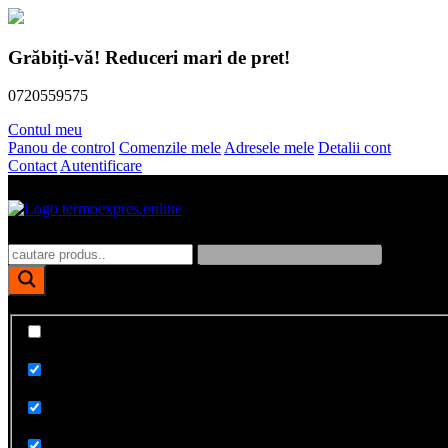
Skip
to
Grăbiți-vă! Reduceri mari de pret!
content
0720559575
Contul meu
Panou de control
Comenzile mele
Adresele mele
Detalii cont
Contact
Autentificare
Polistiren, dibluri, vata bazaltica, tencuieli fatade
TermoExpres
Afiseaza doar rezultate exacte
Cauta in titlu
Cauta in continut