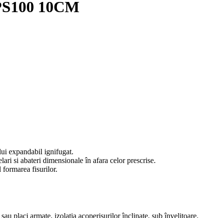
EPS100 10CM
lui expandabil ignifugat.
lari si abateri dimensionale în afara celor prescrise.
 formarea fisurilor.
 sau placi armate, izolatia acoperisurilor înclinate, sub învelitoare.