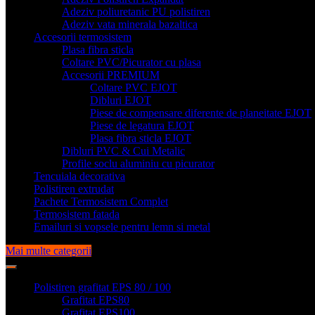
Adeziv poliuretanic PU polistiren
Adeziv vata minerala bazaltica
Accesorii termosistem
Plasa fibra sticla
Coltare PVC/Picurator cu plasa
Accesorii PREMIUM
Coltare PVC EJOT
Dibluri EJOT
Piese de compensare diferente de planeitate EJOT
Piese de legatura EJOT
Plasa fibra sticla EJOT
Dibluri PVC & Cui Metalic
Profile soclu aluminiu cu picurator
Tencuiala decorativa
Polistiren extrudat
Pachete Termosistem Complet
Termosistem fatada
Emailuri si vopsele pentru lemn si metal
Mai multe categorii
Polistiren grafitat EPS 80 / 100
Grafitat EPS80
Grafitat EPS100