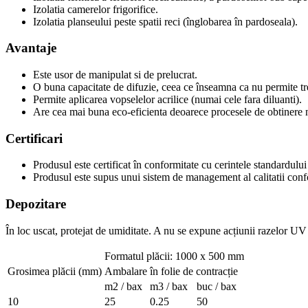
Izolatia camerelor frigorifice.
Izolatia planseului peste spatii reci (înglobarea în pardoseala).
Avantaje
Este usor de manipulat si de prelucrat.
O buna capacitate de difuzie, ceea ce înseamna ca nu permite trec
Permite aplicarea vopselelor acrilice (numai cele fara diluanti).
Are cea mai buna eco-eficienta deoarece procesele de obtinere 
Certificari
Produsul este certificat în conformitate cu cerintele standard
Produsul este supus unui sistem de management al calitatii c
Depozitare
În loc uscat, protejat de umiditate. A nu se expune acțiunii razelor UV
Formatul plăcii: 1000 x 500 mm
Grosimea plăcii (mm)
Ambalare în folie de contracție
m2 / bax
m3 / bax
buc / bax
10
25
0.25
50