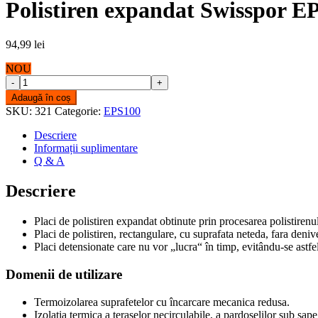
Polistiren expandat Swisspor 
94,99
lei
NOU
Polistiren
expandat
Adaugă în coș
Swisspor
SKU:
321
Categorie:
EPS100
EPS100
10CM
Descriere
quantity
Informații suplimentare
Q & A
Descriere
Placi de polistiren expandat obtinute prin procesarea polistirenu
Placi de polistiren, rectangulare, cu suprafata neteda, fara denive
Placi detensionate care nu vor „lucra“ în timp, evitându-se astfel
Domenii de utilizare
Termoizolarea suprafetelor cu încarcare mecanica redusa.
Izolatia termica a teraselor necirculabile, a pardoselilor sub sape