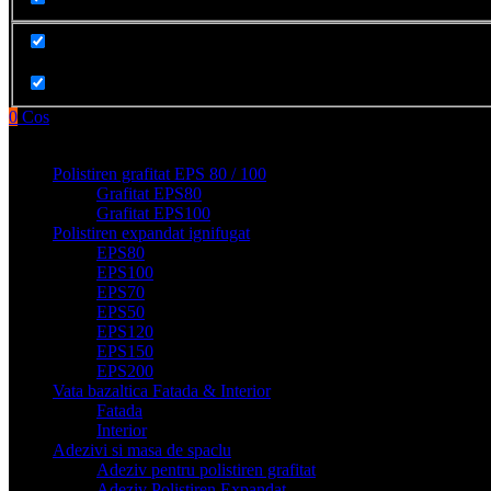
Cauta in produse
0
Cos
Produse filge e-shop
Polistiren grafitat EPS 80 / 100
Grafitat EPS80
Grafitat EPS100
Polistiren expandat ignifugat
EPS80
EPS100
EPS70
EPS50
EPS120
EPS150
EPS200
Vata bazaltica Fatada & Interior
Fatada
Interior
Adezivi si masa de spaclu
Adeziv pentru polistiren grafitat
Adeziv Polistiren Expandat