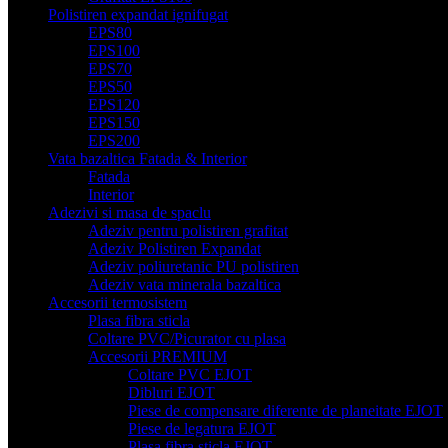
Polistiren expandat ignifugat
EPS80
EPS100
EPS70
EPS50
EPS120
EPS150
EPS200
Vata bazaltica Fatada & Interior
Fatada
Interior
Adezivi si masa de spaclu
Adeziv pentru polistiren grafitat
Adeziv Polistiren Expandat
Adeziv poliuretanic PU polistiren
Adeziv vata minerala bazaltica
Accesorii termosistem
Plasa fibra sticla
Coltare PVC/Picurator cu plasa
Accesorii PREMIUM
Coltare PVC EJOT
Dibluri EJOT
Piese de compensare diferente de planeitate EJOT
Piese de legatura EJOT
Plasa fibra sticla EJOT