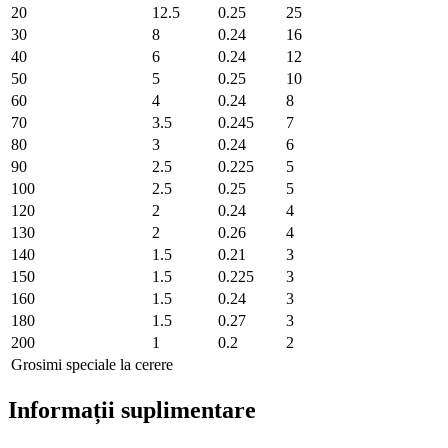
20
12.5
0.25
25
30
8
0.24
16
40
6
0.24
12
50
5
0.25
10
60
4
0.24
8
70
3.5
0.245
7
80
3
0.24
6
90
2.5
0.225
5
100
2.5
0.25
5
120
2
0.24
4
130
2
0.26
4
140
1.5
0.21
3
150
1.5
0.225
3
160
1.5
0.24
3
180
1.5
0.27
3
200
1
0.2
2
Grosimi speciale la cerere
Informații suplimentare