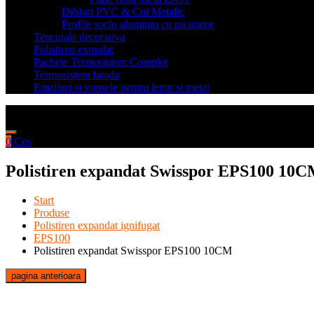
Dibluri PVC & Cui Metalic
Profile soclu aluminiu cu picurator
Tencuiala decorativa
Polistiren extrudat
Pachete Termosistem Complet
Termosistem fatada
Emailuri si vopsele pentru lemn si metal
0
Cos
Polistiren expandat Swisspor EPS100 10
Start
Produse
Polistiren expandat ignifugat
EPS100
Polistiren expandat Swisspor EPS100 10CM
pagina anterioara