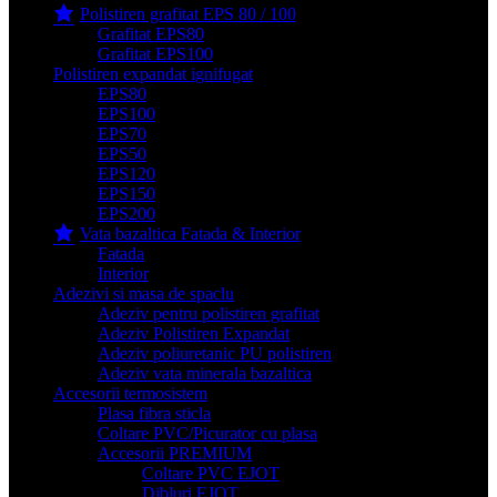
Polistiren grafitat EPS 80 / 100
Grafitat EPS80
Grafitat EPS100
Polistiren expandat ignifugat
EPS80
EPS100
EPS70
EPS50
EPS120
EPS150
EPS200
Vata bazaltica Fatada & Interior
Fatada
Interior
Adezivi si masa de spaclu
Adeziv pentru polistiren grafitat
Adeziv Polistiren Expandat
Adeziv poliuretanic PU polistiren
Adeziv vata minerala bazaltica
Accesorii termosistem
Plasa fibra sticla
Coltare PVC/Picurator cu plasa
Accesorii PREMIUM
Coltare PVC EJOT
Dibluri EJOT