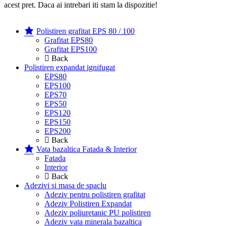
acest pret. Daca ai intrebari iti stam la dispozitie!
Polistiren grafitat EPS 80 / 100
Grafitat EPS80
Grafitat EPS100
Back
Polistiren expandat ignifugat
EPS80
EPS100
EPS70
EPS50
EPS120
EPS150
EPS200
Back
Vata bazaltica Fatada & Interior
Fatada
Interior
Back
Adezivi si masa de spaclu
Adeziv pentru polistiren grafitat
Adeziv Polistiren Expandat
Adeziv poliuretanic PU polistiren
Adeziv vata minerala bazaltica