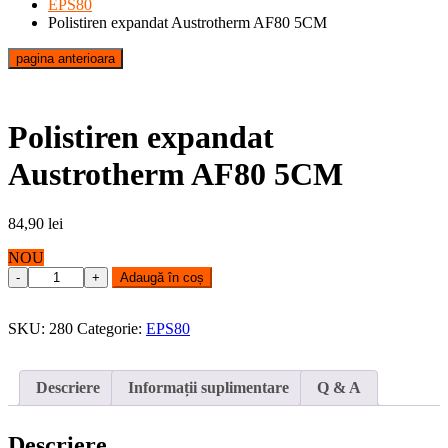
EPS80
Polistiren expandat Austrotherm AF80 5CM
pagina anterioara
Polistiren expandat
Austrotherm AF80 5CM
84,90
lei
NOU
Polistiren
Adaugă în coș
expandat
Austrotherm
AF80
SKU:
280
Categorie:
EPS80
5CM
quantity
Descriere
Informații suplimentare
Q & A
Descriere