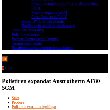
Piese de compensare diferente de planeitate
EJOT
Piese de legatura EJOT
Plasa fibra sticla EJOT
Dibluri PVC & Cui Metalic
Profile soclu aluminiu cu picurator
Tencuiala decorativa
Polistiren extrudat
Pachete Termosistem Complet
Termosistem fatada
Emailuri si vopsele pentru lemn si metal
0
Cos
Polistiren expandat Austrotherm AF80
5CM
Start
Produse
Polistiren expandat ignifugat