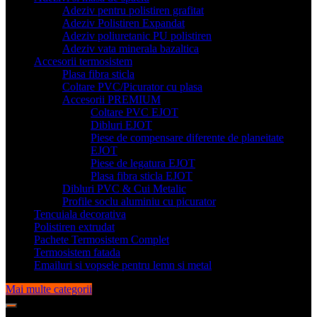
Adeziv pentru polistiren grafitat
Adeziv Polistiren Expandat
Adeziv poliuretanic PU polistiren
Adeziv vata minerala bazaltica
Accesorii termosistem
Plasa fibra sticla
Coltare PVC/Picurator cu plasa
Accesorii PREMIUM
Coltare PVC EJOT
Dibluri EJOT
Piese de compensare diferente de planeitate
EJOT
Piese de legatura EJOT
Plasa fibra sticla EJOT
Dibluri PVC & Cui Metalic
Profile soclu aluminiu cu picurator
Tencuiala decorativa
Polistiren extrudat
Pachete Termosistem Complet
Termosistem fatada
Emailuri si vopsele pentru lemn si metal
Mai multe categorii