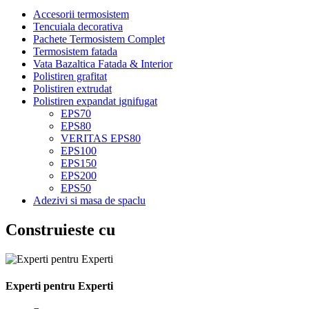
Accesorii termosistem
Tencuiala decorativa
Pachete Termosistem Complet
Termosistem fatada
Vata Bazaltica Fatada & Interior
Polistiren grafitat
Polistiren extrudat
Polistiren expandat ignifugat
EPS70
EPS80
VERITAS EPS80
EPS100
EPS150
EPS200
EPS50
Adezivi si masa de spaclu
Construieste cu
Experti pentru Experti