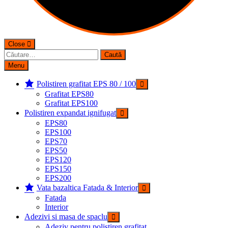
Close
Caută
după:
Menu
Polistiren grafitat EPS 80 / 100
Grafitat EPS80
Grafitat EPS100
Polistiren expandat ignifugat
EPS80
EPS100
EPS70
EPS50
EPS120
EPS150
EPS200
Vata bazaltica Fatada & Interior
Fatada
Interior
Adezivi si masa de spaclu
Adeziv pentru polistiren grafitat