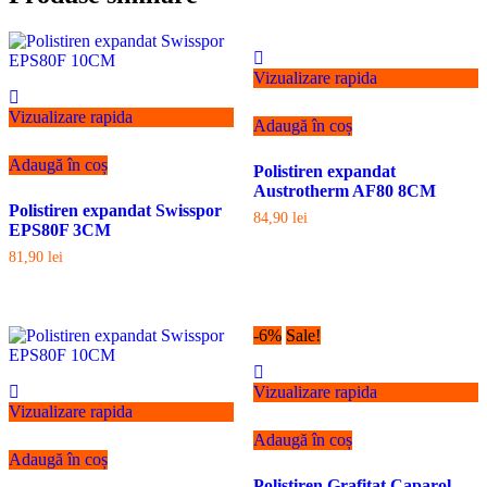
Vizualizare rapida
Vizualizare rapida
Adaugă în coș
Adaugă în coș
Polistiren expandat
Austrotherm AF80 8CM
Polistiren expandat Swisspor
84,90
lei
EPS80F 3CM
81,90
lei
-6%
Sale!
Vizualizare rapida
Vizualizare rapida
Adaugă în coș
Adaugă în coș
Polistiren Grafitat Caparol