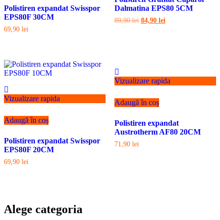
Polistiren expandat Swisspor
Dalmatina EPS80 5CM
EPS80F 30CM
Prețul
Prețul
89,90
lei
84,90
lei
inițial
curent
69,90
lei
a
este:
fost:
84,90 lei.
89,90 lei.
Vizualizare rapida
Vizualizare rapida
Adaugă în coș
Adaugă în coș
Polistiren expandat
Austrotherm AF80 20CM
Polistiren expandat Swisspor
71,90
lei
EPS80F 20CM
69,90
lei
Alege categoria