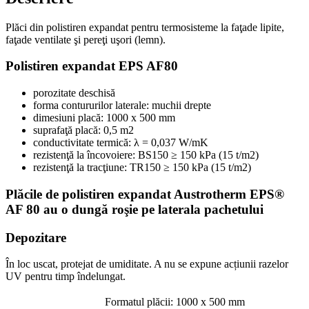
Plăci din polistiren expandat pentru termosisteme la faţade lipite,
faţade ventilate şi pereţi uşori (lemn).
Polistiren expandat EPS AF80
porozitate deschisă
forma contururilor laterale: muchii drepte
dimesiuni placă: 1000 x 500 mm
suprafaţă placă: 0,5 m2
conductivitate termică: λ = 0,037 W/mK
rezistenţă la încovoiere: BS150 ≥ 150 kPa (15 t/m2)
rezistenţă la tracţiune: TR150 ≥ 150 kPa (15 t/m2)
Plăcile de polistiren expandat Austrotherm EPS®
AF 80 au o dungă roşie pe laterala pachetului
Depozitare
În loc uscat, protejat de umiditate. A nu se expune acțiunii razelor
UV pentru timp îndelungat.
Formatul plăcii: 1000 x 500 mm