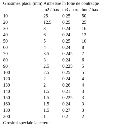
Grosimea plăcii (mm)
Ambalare în folie de contracție
m2 / bax
m3 / bax
buc / bax
10
25
0.25
50
20
12.5
0.25
25
30
8
0.24
16
40
6
0.24
12
50
5
0.25
10
60
4
0.24
8
70
3.5
0.245
7
80
3
0.24
6
90
2.5
0.225
5
100
2.5
0.25
5
120
2
0.24
4
130
2
0.26
4
140
1.5
0.21
3
150
1.5
0.225
3
160
1.5
0.24
3
180
1.5
0.27
3
200
1
0.2
2
Grosimi speciale la cerere