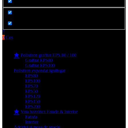
Cauta in produse
0
Cos
Produse filge e-shop
Polistiren grafitat EPS 80 / 100
Grafitat EPS80
Grafitat EPS100
Polistiren expandat ignifugat
EPS80
EPS100
EPS70
EPS50
EPS120
EPS150
EPS200
Vata bazaltica Fatada & Interior
Fatada
Interior
Adezivi si masa de spaclu