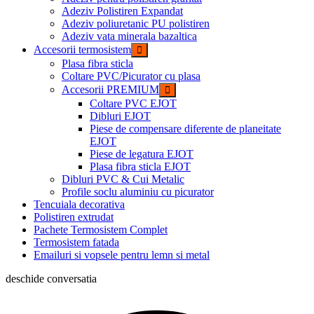
Adeziv Polistiren Expandat
Adeziv poliuretanic PU polistiren
Adeziv vata minerala bazaltica
Accesorii termosistem
Plasa fibra sticla
Coltare PVC/Picurator cu plasa
Accesorii PREMIUM
Coltare PVC EJOT
Dibluri EJOT
Piese de compensare diferente de planeitate
EJOT
Piese de legatura EJOT
Plasa fibra sticla EJOT
Dibluri PVC & Cui Metalic
Profile soclu aluminiu cu picurator
Tencuiala decorativa
Polistiren extrudat
Pachete Termosistem Complet
Termosistem fatada
Emailuri si vopsele pentru lemn si metal
deschide conversatia