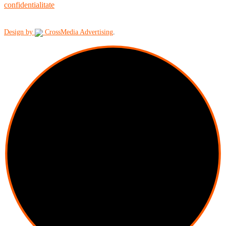
confidentialitate
Design by
CrossMedia Advertising
.