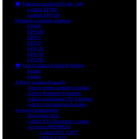
Polistiren grafitat EPS 80 / 100
Grafitat EPS80
Grafitat EPS100
Polistiren expandat ignifugat
EPS80
EPS100
EPS70
EPS50
EPS120
EPS150
EPS200
Vata bazaltica Fatada & Interior
Fatada
Interior
Adezivi si masa de spaclu
Adeziv pentru polistiren grafitat
Adeziv Polistiren Expandat
Adeziv poliuretanic PU polistiren
Adeziv vata minerala bazaltica
Accesorii termosistem
Plasa fibra sticla
Coltare PVC/Picurator cu plasa
Accesorii PREMIUM
Coltare PVC EJOT
Dibluri EJOT