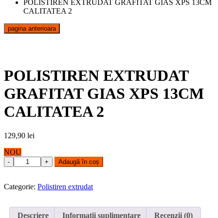
POLISTIREN EXTRUDAT GRAFITAT GIAS XPS 13CM
CALITATEA 2
pagina anterioara
POLISTIREN EXTRUDAT
GRAFITAT GIAS XPS 13CM
CALITATEA 2
129,90
lei
NOU
POLISTIREN
Adaugă în coș
EXTRUDAT
GRAFITAT
GIAS
Categorie:
Polistiren extrudat
XPS
13CM
CALITATEA
Descriere
Informații suplimentare
Recenzii (0)