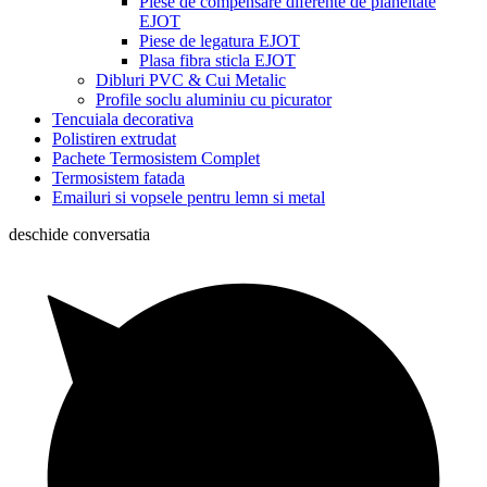
Piese de compensare diferente de planeitate
EJOT
Piese de legatura EJOT
Plasa fibra sticla EJOT
Dibluri PVC & Cui Metalic
Profile soclu aluminiu cu picurator
Tencuiala decorativa
Polistiren extrudat
Pachete Termosistem Complet
Termosistem fatada
Emailuri si vopsele pentru lemn si metal
deschide conversatia