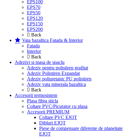
EPS100
EPS70
EPS50
EPS120
EPS150
EPS200
Back
Vata bazaltica Fatada & Interior
Fatada
Interior
Back
Adezivi si masa de spaclu
Adeziv pentru polistiren grafitat
Adeziv Polistiren Expandat
Adeziv poliuretanic PU polistiren
Adeziv vata minerala bazaltica
Back
Accesorii termosistem
Plasa fibra sticla
Coltare PVC/Picurator cu plasa
Accesorii PREMIUM
Coltare PVC EJOT
Dibluri EJOT
Piese de compensare diferente de planeitate
EJOT