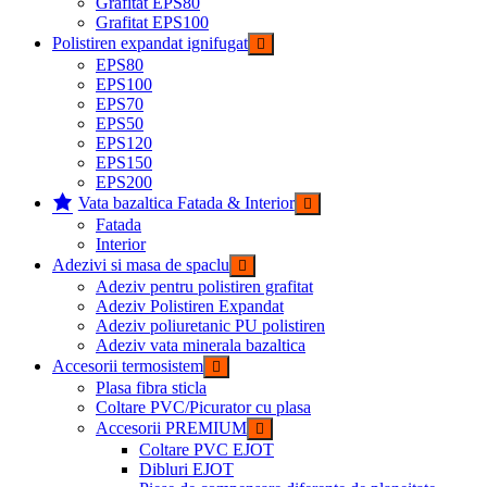
Grafitat EPS80
Grafitat EPS100
Polistiren expandat ignifugat
EPS80
EPS100
EPS70
EPS50
EPS120
EPS150
EPS200
Vata bazaltica Fatada & Interior
Fatada
Interior
Adezivi si masa de spaclu
Adeziv pentru polistiren grafitat
Adeziv Polistiren Expandat
Adeziv poliuretanic PU polistiren
Adeziv vata minerala bazaltica
Accesorii termosistem
Plasa fibra sticla
Coltare PVC/Picurator cu plasa
Accesorii PREMIUM
Coltare PVC EJOT
Dibluri EJOT