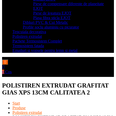
Piese de compensare diferente de planeitate
EJOT
Piese de legatura EJOT
Plasa fibra sticla EJOT
Dibluri PVC & Cui Metalic
Profile soclu aluminiu cu picurator
Tencuiala decorativa
Polistiren extrudat
Pachete Termosistem Complet
Termosistem fatada
Emailuri si vopsele pentru lemn si metal
0
Cos
POLISTIREN EXTRUDAT GRAFITAT
GIAS XPS 13CM CALITATEA 2
Start
Produse
Polistiren extrudat