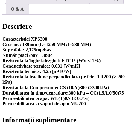
2
quantity
Q & A
Descriere
Caracteristici XPS300
Grosime: 130mm (L=1250 MM; l=580 MM)
Suprafata: 2,175mp/bax
Număr placi /bax – 3buc
Rezistenta la îngheț-dezghet: FTCI2 (WV ≤ 1%)
Conductivitate termica: 0,031 [W/mK]
Rezistenta termica: 4,25 [m² K/W]
Rezistenta la tractiune perpendiculara pe fete: TR200 (≥ 200
kPa)
Rezistanta la Compresiune: CS (10/Y)300 (≥300kPa)
Durabilitatea în timp/degradare:300 kPa – CC(1.5/1.0/50)75
Permeabilitatea la apa: WL(T)0.7 (≤ 0.7%)
Permeabilitatea la vapori de apa: MU200
Informații suplimentare