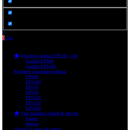
Cauta in produse
0
Cos
Produse filge e-shop
Polistiren grafitat EPS 80 / 100
Grafitat EPS80
Grafitat EPS100
Polistiren expandat ignifugat
EPS80
EPS100
EPS70
EPS50
EPS120
EPS150
EPS200
Vata bazaltica Fatada & Interior
Fatada
Interior
Adezivi si masa de spaclu