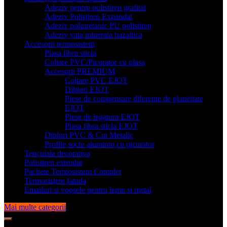
Adeziv pentru polistiren grafitat
Adeziv Polistiren Expandat
Adeziv poliuretanic PU polistiren
Adeziv vata minerala bazaltica
Accesorii termosistem
Plasa fibra sticla
Coltare PVC/Picurator cu plasa
Accesorii PREMIUM
Coltare PVC EJOT
Dibluri EJOT
Piese de compensare diferente de planeitate
EJOT
Piese de legatura EJOT
Plasa fibra sticla EJOT
Dibluri PVC & Cui Metalic
Profile soclu aluminiu cu picurator
Tencuiala decorativa
Polistiren extrudat
Pachete Termosistem Complet
Termosistem fatada
Emailuri si vopsele pentru lemn si metal
Mai multe categorii