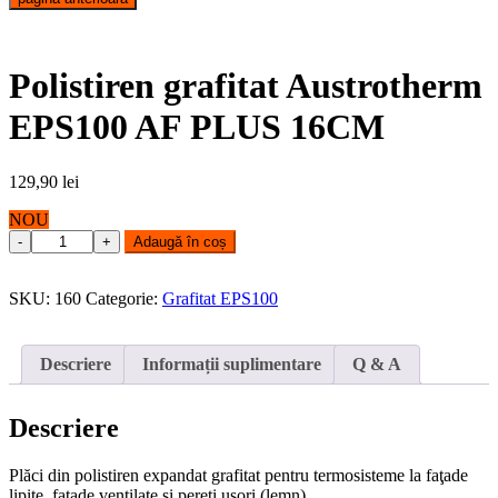
Polistiren grafitat Austrotherm
EPS100 AF PLUS 16CM
129,90
lei
NOU
Polistiren
Adaugă în coș
grafitat
Austrotherm
EPS100
SKU:
160
Categorie:
Grafitat EPS100
AF
PLUS
16CM
Descriere
Informații suplimentare
Q & A
quantity
Descriere
Plăci din polistiren expandat grafitat pentru termosisteme la faţade
lipite, faţade ventilate şi pereţi uşori (lemn).