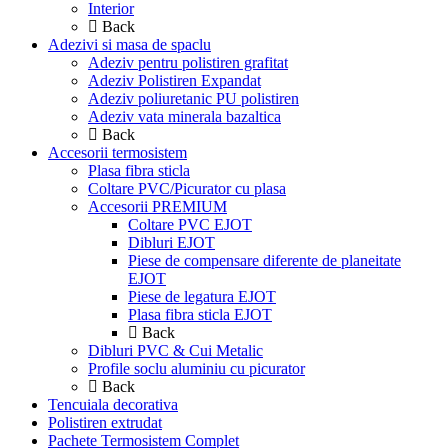
Interior
Back
Adezivi si masa de spaclu
Adeziv pentru polistiren grafitat
Adeziv Polistiren Expandat
Adeziv poliuretanic PU polistiren
Adeziv vata minerala bazaltica
Back
Accesorii termosistem
Plasa fibra sticla
Coltare PVC/Picurator cu plasa
Accesorii PREMIUM
Coltare PVC EJOT
Dibluri EJOT
Piese de compensare diferente de planeitate
EJOT
Piese de legatura EJOT
Plasa fibra sticla EJOT
Back
Dibluri PVC & Cui Metalic
Profile soclu aluminiu cu picurator
Back
Tencuiala decorativa
Polistiren extrudat
Pachete Termosistem Complet