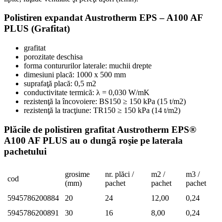
Polistiren expandat Austrotherm EPS – A100 AF
PLUS (Grafitat)
grafitat
porozitate deschisa
forma contururilor laterale: muchii drepte
dimesiuni placă: 1000 x 500 mm
suprafaţă placă: 0,5 m2
conductivitate termică: λ = 0,030 W/mK
rezistenţă la încovoiere: BS150 ≥ 150 kPa (15 t/m2)
rezistenţă la tracţiune: TR150 ≥ 150 kPa (14 t/m2)
Plăcile de polistiren grafitat Austrotherm EPS®
A100 AF PLUS au o dungă roşie pe laterala
pachetului
grosime
nr. plăci /
m2 /
m3 /
cod
(mm)
pachet
pachet
pachet
5945786200884
20
24
12,00
0,24
5945786200891
30
16
8,00
0,24