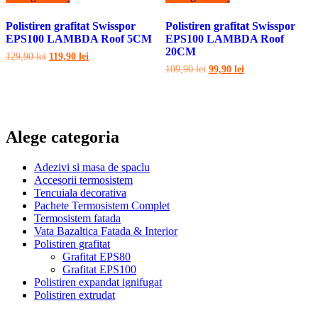
Polistiren grafitat Swisspor
Polistiren grafitat Swisspor
EPS100 LAMBDA Roof 5CM
EPS100 LAMBDA Roof
20CM
Prețul
Prețul
129,90
lei
119,90
lei
inițial
curent
Prețul
Prețul
109,90
lei
99,90
lei
a
este:
inițial
curent
fost:
119,90 lei.
a
este:
129,90 lei.
fost:
99,90 lei.
109,90 lei.
Alege categoria
Adezivi si masa de spaclu
Accesorii termosistem
Tencuiala decorativa
Pachete Termosistem Complet
Termosistem fatada
Vata Bazaltica Fatada & Interior
Polistiren grafitat
Grafitat EPS80
Grafitat EPS100
Polistiren expandat ignifugat
Polistiren extrudat