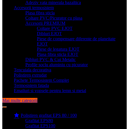
Adeziv vata minerala bazaltica
Accesorii termosistem
Plasa fibra sticla
Coltare PVC/Picurator cu plasa
Accesorii PREMIUM
Coltare PVC EJOT
Dibluri EJOT
Piese de compensare diferente de planeitate
EJOT
Piese de legatura EJOT
Plasa fibra sticla EJOT
Dibluri PVC & Cui Metalic
Profile soclu aluminiu cu picurator
Tencuiala decorativa
Polistiren extrudat
Pachete Termosistem Complet
Termosistem fatada
Emailuri si vopsele pentru lemn si metal
Mai multe categorii
Polistiren grafitat EPS 80 / 100
Grafitat EPS80
Grafitat EPS100