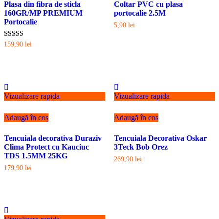
Plasa din fibra de sticla
Coltar PVC cu plasa
160GR/MP PREMIUM
portocalie 2.5M
Portocalie
5,90
lei
Evaluat la
159,90
lei
5.00
din 5
Vizualizare rapida
Vizualizare rapida
Adaugă în coș
Adaugă în coș
Tencuiala decorativa Duraziv
Tencuiala Decorativa Oskar
Clima Protect cu Kauciuc
3Teck Bob Orez
TDS 1.5MM 25KG
269,90
lei
179,90
lei