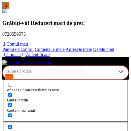
Skip
to
Grăbiți-vă! Reduceri mari de pret!
content
0720559575
Contul meu
Panou de control
Comenzile mele
Adresele mele
Detalii cont
Contact
Autentificare
Polistiren, dibluri, vata bazaltica, tencuieli fatade
TermoExpres
Afiseaza doar rezultate exacte
Cauta in titlu
Cauta in continut