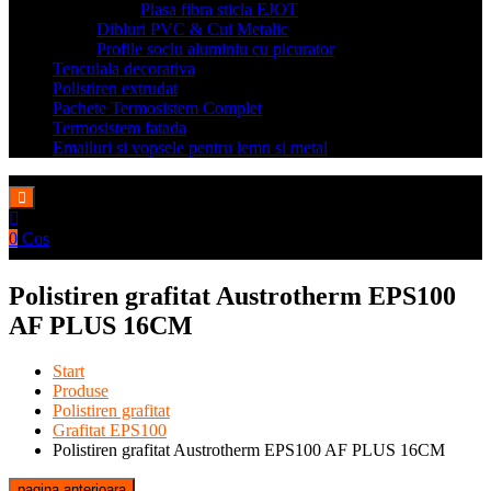
Plasa fibra sticla EJOT
Dibluri PVC & Cui Metalic
Profile soclu aluminiu cu picurator
Tencuiala decorativa
Polistiren extrudat
Pachete Termosistem Complet
Termosistem fatada
Emailuri si vopsele pentru lemn si metal
0
Cos
Polistiren grafitat Austrotherm EPS100
AF PLUS 16CM
Start
Produse
Polistiren grafitat
Grafitat EPS100
Polistiren grafitat Austrotherm EPS100 AF PLUS 16CM
pagina anterioara