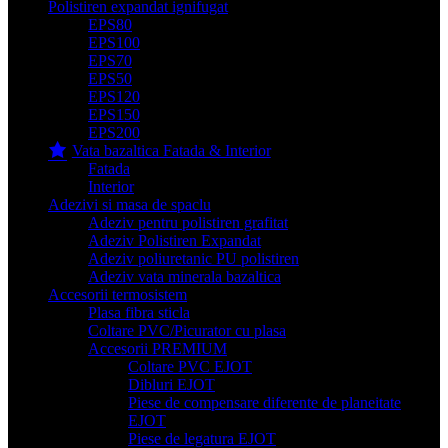
Polistiren expandat ignifugat
EPS80
EPS100
EPS70
EPS50
EPS120
EPS150
EPS200
Vata bazaltica Fatada & Interior
Fatada
Interior
Adezivi si masa de spaclu
Adeziv pentru polistiren grafitat
Adeziv Polistiren Expandat
Adeziv poliuretanic PU polistiren
Adeziv vata minerala bazaltica
Accesorii termosistem
Plasa fibra sticla
Coltare PVC/Picurator cu plasa
Accesorii PREMIUM
Coltare PVC EJOT
Dibluri EJOT
Piese de compensare diferente de planeitate
EJOT
Piese de legatura EJOT