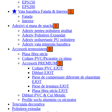
EPS150
EPS200
Vata bazaltica Fatada & Interior
Fatada
Interior
Adezivi si masa de spaclu
Adeziv pentru polistiren grafitat
Adeziv Polistiren Expandat
Adeziv poliuretanic PU polistiren
Adeziv vata minerala bazaltica
Accesorii termosistem
Plasa fibra sticla
Coltare PVC/Picurator cu plasa
Accesorii PREMIUM
Coltare PVC EJOT
Dibluri EJOT
Piese de compensare diferente de planeitate
EJOT
Piese de legatura EJOT
Plasa fibra sticla EJOT
Dibluri PVC & Cui Metalic
Profile soclu aluminiu cu picurator
Tencuiala decorativa
Polistiren extrudat