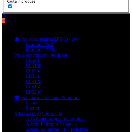
Cauta in produse
0
Cos
Produse filge e-shop
Polistiren grafitat EPS 80 / 100
Grafitat EPS80
Grafitat EPS100
Polistiren expandat ignifugat
EPS80
EPS100
EPS70
EPS50
EPS120
EPS150
EPS200
Vata bazaltica Fatada & Interior
Fatada
Interior
Adezivi si masa de spaclu
Adeziv pentru polistiren grafitat
Adeziv Polistiren Expandat
Adeziv poliuretanic PU polistiren