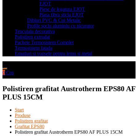
EJOT
Piese de legatura EJOT
Plasa fibra sticla EJOT
Dibluri PVC & Cui Metalic
Profile soclu aluminiu cu picurator
Tencuiala decorativa
Polistiren extrudat
Pachete Termosistem Complet
Termosistem fatada
Emailuri si vopsele pentru lemn si metal
0
Cos
Polistiren grafitat Austrotherm EPS80 AF
PLUS 15CM
Start
Produse
Polistiren grafitat
Grafitat EPS80
Polistiren grafitat Austrotherm EPS80 AF PLUS 15CM