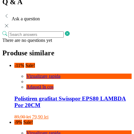
Q & A
Ask a question
There are no questions yet
Produse similare
-11%
Sale!
Vizualizare rapida
Adaugă în coș
Polistiren grafitat Swisspor EPS80 LAMBDA
Por 20CM
Prețul
Prețul
89,90
lei
79,90
lei
inițial
curent
-9%
Sale!
a
este:
fost:
79,90 lei.
Vizualizare rapida