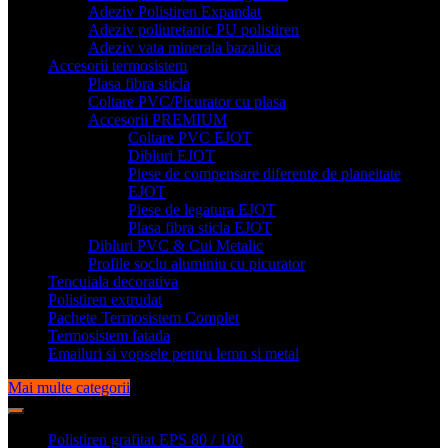
Adeziv Polistiren Expandat
Adeziv poliuretanic PU polistiren
Adeziv vata minerala bazaltica
Accesorii termosistem
Plasa fibra sticla
Coltare PVC/Picurator cu plasa
Accesorii PREMIUM
Coltare PVC EJOT
Dibluri EJOT
Piese de compensare diferente de planeitate
EJOT
Piese de legatura EJOT
Plasa fibra sticla EJOT
Dibluri PVC & Cui Metalic
Profile soclu aluminiu cu picurator
Tencuiala decorativa
Polistiren extrudat
Pachete Termosistem Complet
Termosistem fatada
Emailuri si vopsele pentru lemn si metal
Mai multe categorii
Polistiren grafitat EPS 80 / 100