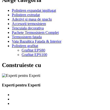
fost:
99,90 lei.
109,90 lei.
Polistiren expandat ignifugat
Polistiren extrudat
Adezivi si masa de spaclu
Accesorii termosistem
Tencuiala decorativa
Pachete Termosistem Complet
Termosistem fatada
Vata Bazaltica Fatada & Interior
Polistiren grafitat
Grafitat EPS80
Grafitat EPS100
Construieste cu
Experti pentru Experti