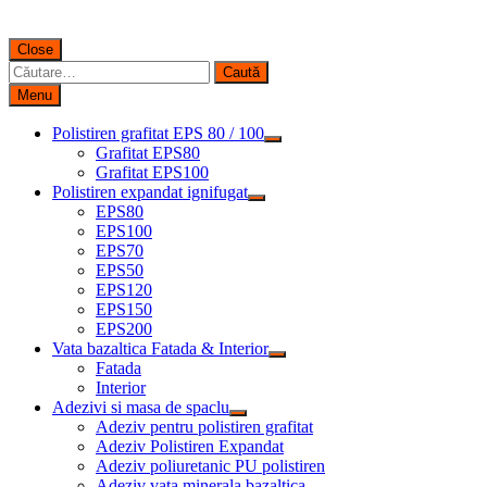
Close
Caută
după:
Menu
Polistiren grafitat EPS 80 / 100
Grafitat EPS80
Grafitat EPS100
Polistiren expandat ignifugat
EPS80
EPS100
EPS70
EPS50
EPS120
EPS150
EPS200
Vata bazaltica Fatada & Interior
Fatada
Interior
Adezivi si masa de spaclu
Adeziv pentru polistiren grafitat
Adeziv Polistiren Expandat
Adeziv poliuretanic PU polistiren
Adeziv vata minerala bazaltica