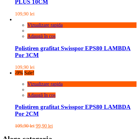
PLUS 10CM
109,90
lei
Vizualizare rapida
Adaugă în coș
Polistiren grafitat Swisspor EPS80 LAMBDA
Por 3CM
109,90
lei
-9%
Sale!
Vizualizare rapida
Adaugă în coș
Polistiren grafitat Swisspor EPS80 LAMBDA
Por 2CM
Prețul
Prețul
109,90
lei
99,90
lei
inițial
curent
a
este:
Alege categoria