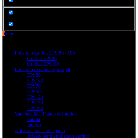
Cauta in produse
0
Cos
Produse filge e-shop
Polistiren grafitat EPS 80 / 100
Grafitat EPS80
Grafitat EPS100
Polistiren expandat ignifugat
EPS80
EPS100
EPS70
EPS50
EPS120
EPS150
EPS200
Vata bazaltica Fatada & Interior
Fatada
Interior
Adezivi si masa de spaclu
Adeziv pentru polistiren grafitat