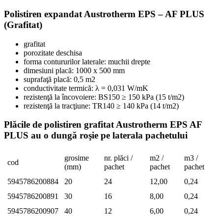
Polistiren expandat Austrotherm EPS – AF PLUS
(Grafitat)
grafitat
porozitate deschisa
forma contururilor laterale: muchii drepte
dimesiuni placă: 1000 x 500 mm
suprafaţă placă: 0,5 m2
conductivitate termică: λ = 0,031 W/mK
rezistenţă la încovoiere: BS150 ≥ 150 kPa (15 t/m2)
rezistenţă la tracţiune: TR140 ≥ 140 kPa (14 t/m2)
Plăcile de polistiren grafitat Austrotherm EPS AF
PLUS au o dungă roşie pe laterala pachetului
grosime
nr. plăci /
m2 /
m3 /
cod
(mm)
pachet
pachet
pachet
5945786200884
20
24
12,00
0,24
5945786200891
30
16
8,00
0,24
5945786200907
40
12
6,00
0,24