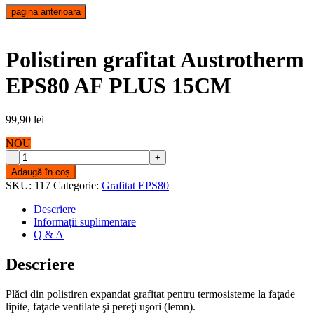
pagina anterioara
Polistiren grafitat Austrotherm
EPS80 AF PLUS 15CM
99,90
lei
NOU
Polistiren
grafitat
Adaugă în coș
Austrotherm
SKU:
117
Categorie:
Grafitat EPS80
EPS80
AF
Descriere
PLUS
Informații suplimentare
15CM
Q & A
quantity
Descriere
Plăci din polistiren expandat grafitat pentru termosisteme la faţade
lipite, faţade ventilate şi pereţi uşori (lemn).