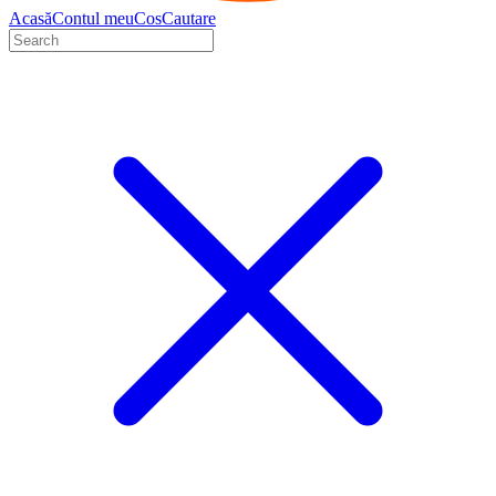
Acasă
Contul meu
Cos
Cautare