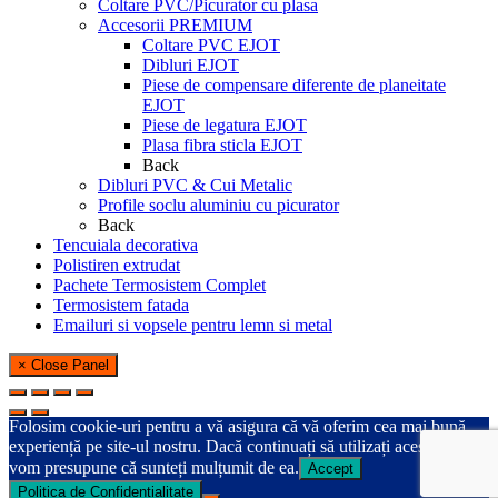
Coltare PVC/Picurator cu plasa
Accesorii PREMIUM
Coltare PVC EJOT
Dibluri EJOT
Piese de compensare diferente de planeitate
EJOT
Piese de legatura EJOT
Plasa fibra sticla EJOT
Back
Dibluri PVC & Cui Metalic
Profile soclu aluminiu cu picurator
Back
Tencuiala decorativa
Polistiren extrudat
Pachete Termosistem Complet
Termosistem fatada
Emailuri si vopsele pentru lemn si metal
× Close Panel
Folosim cookie-uri pentru a vă asigura că vă oferim cea mai bună
experiență pe site-ul nostru. Dacă continuați să utilizați acest site,
vom presupune că sunteți mulțumit de ea.
Accept
Politica de Confidentialitate