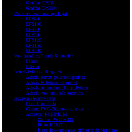
Grafitat EPS80
Grafitat EPS100
Polistiren expandat ignifugat
EPS80
EPS100
EPS70
EPS50
EPS120
EPS150
EPS200
Vata bazaltica Fatada & Interior
Fatada
Interior
Adezivi si masa de spaclu
Adeziv pentru polistiren grafitat
Adeziv Polistiren Expandat
Adeziv poliuretanic PU polistiren
Adeziv vata minerala bazaltica
Accesorii termosistem
Plasa fibra sticla
Coltare PVC/Picurator cu plasa
Accesorii PREMIUM
Coltare PVC EJOT
Dibluri EJOT
Piese de compensare diferente de planeitate