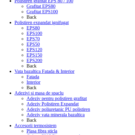
Polistiren grafitat EPS 80 / 100
Grafitat EPS80
Grafitat EPS100
Back
Polistiren expandat ignifugat
EPS80
EPS100
EPS70
EPS50
EPS120
EPS150
EPS200
Back
Vata bazaltica Fatada & Interior
Fatada
Interior
Back
Adezivi si masa de spaclu
Adeziv pentru polistiren grafitat
Adeziv Polistiren Expandat
Adeziv poliuretanic PU polistiren
Adeziv vata minerala bazaltica
Back
Accesorii termosistem
Plasa fibra sticla