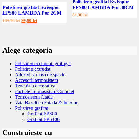
Polistiren grafitat Swisspor
Polistiren grafitat Swisspor
EPS80 LAMBDA Por 30CM
EPS80 LAMBDA Por 2CM
84,90
lei
Prețul
Prețul
109,90
lei
99,90
lei
inițial
curent
a
este:
fost:
99,90 lei.
109,90 lei.
Alege categoria
Polistiren expandat ignifugat
Polistiren extrudat
Adezivi si masa de spaclu
Accesorii termosistem
Tencuiala decorativa
Pachete Termosistem Complet
Termosistem fatada
Vata Bazaltica Fatada & Interior
Polistiren grafitat
Grafitat EPS80
Grafitat EPS100
Construieste cu