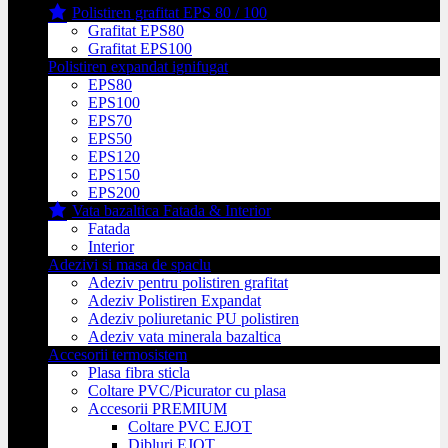
Polistiren grafitat EPS 80 / 100
Grafitat EPS80
Grafitat EPS100
Polistiren expandat ignifugat
EPS80
EPS100
EPS70
EPS50
EPS120
EPS150
EPS200
Vata bazaltica Fatada & Interior
Fatada
Interior
Adezivi si masa de spaclu
Adeziv pentru polistiren grafitat
Adeziv Polistiren Expandat
Adeziv poliuretanic PU polistiren
Adeziv vata minerala bazaltica
Accesorii termosistem
Plasa fibra sticla
Coltare PVC/Picurator cu plasa
Accesorii PREMIUM
Coltare PVC EJOT
Dibluri EJOT