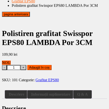
Grafitat EPS80
Polistiren grafitat Swisspor EPS80 LAMBDA Por 3CM
pagina anterioara
Polistiren grafitat Swisspor
EPS80 LAMBDA Por 3CM
109,90
lei
NOU
Polistiren
Adaugă în coș
grafitat
Swisspor
EPS80
SKU:
101
Categorie:
Grafitat EPS80
LAMBDA
Por
3CM
Descriere
Informații suplimentare
Q & A
quantity
Descriere