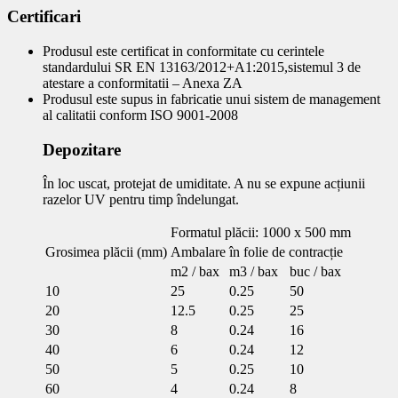
Certificari
Produsul este certificat in conformitate cu cerintele
standardului SR EN 13163/2012+A1:2015,sistemul 3 de
atestare a conformitatii – Anexa ZA
Produsul este supus in fabricatie unui sistem de management
al calitatii conform ISO 9001-2008
Depozitare
În loc uscat, protejat de umiditate. A nu se expune acțiunii
razelor UV pentru timp îndelungat.
Formatul plăcii: 1000 x 500 mm
Grosimea plăcii (mm)
Ambalare în folie de contracție
m2 / bax
m3 / bax
buc / bax
10
25
0.25
50
20
12.5
0.25
25
30
8
0.24
16
40
6
0.24
12
50
5
0.25
10
60
4
0.24
8