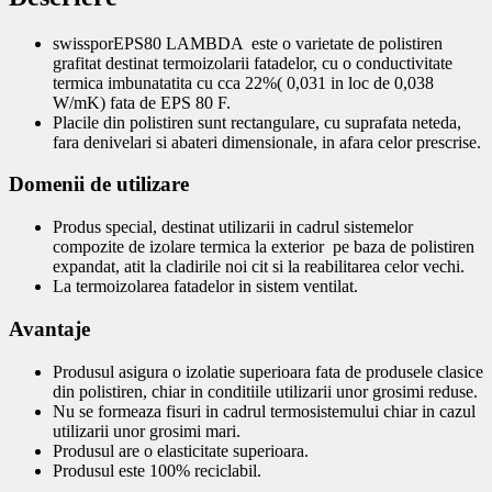
swissporEPS80 LAMBDA este o varietate de polistiren
grafitat destinat termoizolarii fatadelor, cu o conductivitate
termica imbunatatita cu cca 22%( 0,031 in loc de 0,038
W/mK) fata de EPS 80 F.
Placile din polistiren sunt rectangulare, cu suprafata neteda,
fara denivelari si abateri dimensionale, in afara celor prescrise.
Domenii de utilizare
Produs special, destinat utilizarii in cadrul sistemelor
compozite de izolare termica la exterior pe baza de polistiren
expandat, atit la cladirile noi cit si la reabilitarea celor vechi.
La termoizolarea fatadelor in sistem ventilat.
Avantaje
Produsul asigura o izolatie superioara fata de produsele clasice
din polistiren, chiar in conditiile utilizarii unor grosimi reduse.
Nu se formeaza fisuri in cadrul termosistemului chiar in cazul
utilizarii unor grosimi mari.
Produsul are o elasticitate superioara.
Produsul este 100% reciclabil.