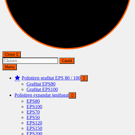
Close
Caută
după:
Menu
Polistiren grafitat EPS 80 / 100
Grafitat EPS80
Grafitat EPS100
Polistiren expandat ignifugat
EPS80
EPS100
EPS70
EPS50
EPS120
EPS150
EPS200