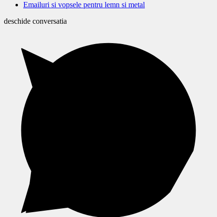
Emailuri si vopsele pentru lemn si metal
deschide conversatia