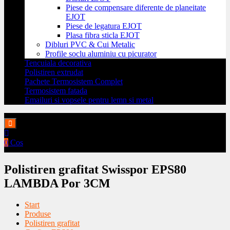
Piese de compensare diferente de planeitate
EJOT
Piese de legatura EJOT
Plasa fibra sticla EJOT
Dibluri PVC & Cui Metalic
Profile soclu aluminiu cu picurator
Tencuiala decorativa
Polistiren extrudat
Pachete Termosistem Complet
Termosistem fatada
Emailuri si vopsele pentru lemn si metal
0
Cos
Polistiren grafitat Swisspor EPS80
LAMBDA Por 3CM
Start
Produse
Polistiren grafitat