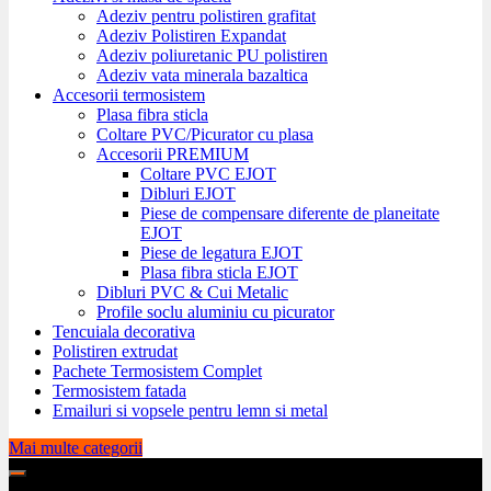
Adeziv pentru polistiren grafitat
Adeziv Polistiren Expandat
Adeziv poliuretanic PU polistiren
Adeziv vata minerala bazaltica
Accesorii termosistem
Plasa fibra sticla
Coltare PVC/Picurator cu plasa
Accesorii PREMIUM
Coltare PVC EJOT
Dibluri EJOT
Piese de compensare diferente de planeitate
EJOT
Piese de legatura EJOT
Plasa fibra sticla EJOT
Dibluri PVC & Cui Metalic
Profile soclu aluminiu cu picurator
Tencuiala decorativa
Polistiren extrudat
Pachete Termosistem Complet
Termosistem fatada
Emailuri si vopsele pentru lemn si metal
Mai multe categorii