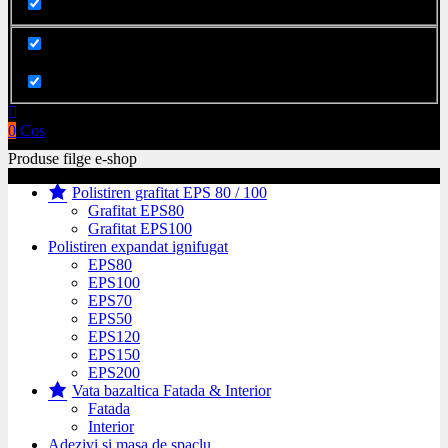
Cauta in produse
0
Cos
Produse filge e-shop
Polistiren grafitat EPS 80 / 100
Grafitat EPS80
Grafitat EPS100
Polistiren expandat ignifugat
EPS80
EPS100
EPS70
EPS50
EPS120
EPS150
EPS200
Vata bazaltica Fatada & Interior
Fatada
Interior
Adezivi si masa de spaclu