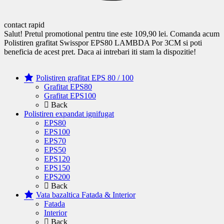
contact rapid
Salut! Pretul promotional pentru tine este 109,90 lei. Comanda acum
Polistiren grafitat Swisspor EPS80 LAMBDA Por 3CM si poti
beneficia de acest pret. Daca ai intrebari iti stam la dispozitie!
Polistiren grafitat EPS 80 / 100
Grafitat EPS80
Grafitat EPS100
Back
Polistiren expandat ignifugat
EPS80
EPS100
EPS70
EPS50
EPS120
EPS150
EPS200
Back
Vata bazaltica Fatada & Interior
Fatada
Interior
Back