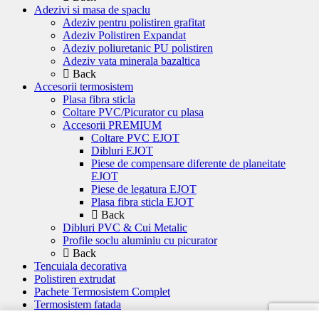
Adezivi si masa de spaclu
Adeziv pentru polistiren grafitat
Adeziv Polistiren Expandat
Adeziv poliuretanic PU polistiren
Adeziv vata minerala bazaltica
Back
Accesorii termosistem
Plasa fibra sticla
Coltare PVC/Picurator cu plasa
Accesorii PREMIUM
Coltare PVC EJOT
Dibluri EJOT
Piese de compensare diferente de planeitate
EJOT
Piese de legatura EJOT
Plasa fibra sticla EJOT
Back
Dibluri PVC & Cui Metalic
Profile soclu aluminiu cu picurator
Back
Tencuiala decorativa
Polistiren extrudat
Pachete Termosistem Complet
Termosistem fatada
Emailuri si vopsele pentru lemn si metal