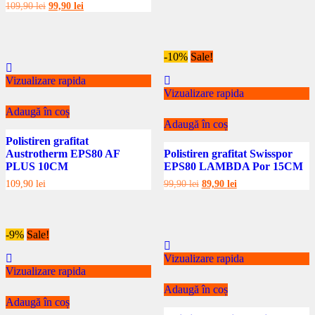
Prețul
Prețul
109,90
lei
99,90
lei
inițial
curent
a
este:
fost:
99,90 lei.
109,90 lei.
-10%
Sale!
Vizualizare rapida
Vizualizare rapida
Adaugă în coș
Adaugă în coș
Polistiren grafitat
Austrotherm EPS80 AF
Polistiren grafitat Swisspor
PLUS 10CM
EPS80 LAMBDA Por 15CM
Prețul
Prețul
109,90
lei
99,90
lei
89,90
lei
inițial
curent
a
este:
fost:
89,90 lei.
99,90 lei.
-9%
Sale!
Vizualizare rapida
Vizualizare rapida
Adaugă în coș
Adaugă în coș