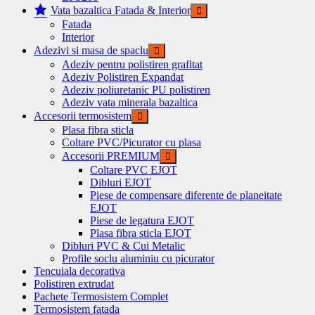
Vata bazaltica Fatada & Interior
Fatada
Interior
Adezivi si masa de spaclu
Adeziv pentru polistiren grafitat
Adeziv Polistiren Expandat
Adeziv poliuretanic PU polistiren
Adeziv vata minerala bazaltica
Accesorii termosistem
Plasa fibra sticla
Coltare PVC/Picurator cu plasa
Accesorii PREMIUM
Coltare PVC EJOT
Dibluri EJOT
Piese de compensare diferente de planeitate
EJOT
Piese de legatura EJOT
Plasa fibra sticla EJOT
Dibluri PVC & Cui Metalic
Profile soclu aluminiu cu picurator
Tencuiala decorativa
Polistiren extrudat
Pachete Termosistem Complet
Termosistem fatada