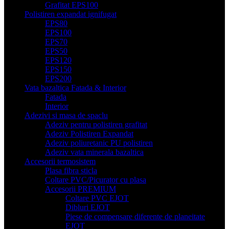
Grafitat EPS100
Polistiren expandat ignifugat
EPS80
EPS100
EPS70
EPS50
EPS120
EPS150
EPS200
Vata bazaltica Fatada & Interior
Fatada
Interior
Adezivi si masa de spaclu
Adeziv pentru polistiren grafitat
Adeziv Polistiren Expandat
Adeziv poliuretanic PU polistiren
Adeziv vata minerala bazaltica
Accesorii termosistem
Plasa fibra sticla
Coltare PVC/Picurator cu plasa
Accesorii PREMIUM
Coltare PVC EJOT
Dibluri EJOT
Piese de compensare diferente de planeitate
EJOT