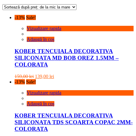
după
preț:
de
-13%
Sale!
la
mic
Vizualizare rapida
la
mare
Adaugă în coș
KOBER TENCUIALA DECORATIVA
SILICONATA MD BOB OREZ 1.5MM –
COLORATA
Prețul
Prețul
159,00
lei
139,00
lei
inițial
curent
-13%
Sale!
a
este:
fost:
139,00 lei.
Vizualizare rapida
159,00 lei.
Adaugă în coș
KOBER TENCUIALA DECORATIVA
SILICONATA TDS SCOARTA COPAC 2MM-
COLORATA