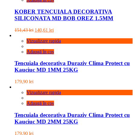
KOBER TENCUIALA DECORATIVA
SILICONATA MD BOB OREZ 1.5MM
Prețul
Prețul
151,43
lei
140,61
lei
inițial
curent
a
este:
Vizualizare rapida
fost:
140,61 lei.
151,43 lei.
Adaugă în coș
Tencuiala decorativa Duraziv Clima Protect cu
Kauciuc MD 1MM 25KG
179,90
lei
Vizualizare rapida
Adaugă în coș
Tencuiala decorativa Duraziv Clima Protect cu
Kauciuc MD 2MM 25KG
179,90
lei