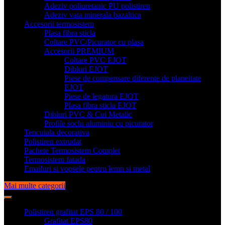
Adeziv poliuretanic PU polistiren
Adeziv vata minerala bazaltica
Accesorii termosistem
Plasa fibra sticla
Coltare PVC/Picurator cu plasa
Accesorii PREMIUM
Coltare PVC EJOT
Dibluri EJOT
Piese de compensare diferente de planeitate
EJOT
Piese de legatura EJOT
Plasa fibra sticla EJOT
Dibluri PVC & Cui Metalic
Profile soclu aluminiu cu picurator
Tencuiala decorativa
Polistiren extrudat
Pachete Termosistem Complet
Termosistem fatada
Emailuri si vopsele pentru lemn si metal
Mai multe categorii
Polistiren grafitat EPS 80 / 100
Grafitat EPS80