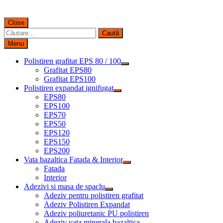
Close
Caută
după:
Menu
Polistiren grafitat EPS 80 / 100
Grafitat EPS80
Grafitat EPS100
Polistiren expandat ignifugat
EPS80
EPS100
EPS70
EPS50
EPS120
EPS150
EPS200
Vata bazaltica Fatada & Interior
Fatada
Interior
Adezivi si masa de spaclu
Adeziv pentru polistiren grafitat
Adeziv Polistiren Expandat
Adeziv poliuretanic PU polistiren
Adeziv vata minerala bazaltica