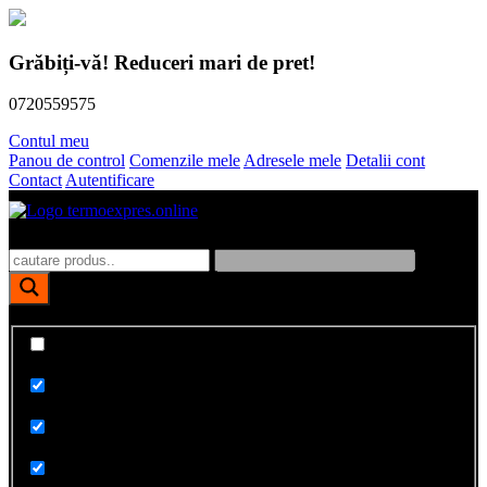
Skip
to
Grăbiți-vă! Reduceri mari de pret!
content
0720559575
Contul meu
Panou de control
Comenzile mele
Adresele mele
Detalii cont
Contact
Autentificare
Polistiren, dibluri, vata bazaltica, tencuieli fatade
TermoExpres
Afiseaza doar rezultate exacte
Cauta in titlu
Cauta in continut