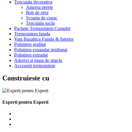
Tencuiala decorativa
Amorsa perete
Bob de orez
Scoarta de copac
Tencuiala soclu
Pachete Termosistem Complet
Termosistem fatada
Vata Bazaltica Fatada & Interior
Polistiren grafitat
Polistiren expandat ignifugat
Polistiren extrudat
Adezivi si masa de spaclu
Accesorii termosistem
Construieste cu
Experti pentru Experti