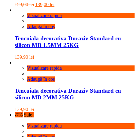
Prețul
Prețul
159,00
lei
139,00
lei
inițial
curent
a
este:
Vizualizare rapida
fost:
139,00 lei.
159,00 lei.
Adaugă în coș
Tencuiala decorativa Duraziv Standard cu
silicon MD 1.5MM 25KG
139,90
lei
Vizualizare rapida
Adaugă în coș
Tencuiala decorativa Duraziv Standard cu
silicon MD 2MM 25KG
139,90
lei
-7%
Sale!
Vizualizare rapida
Adaugă în coș