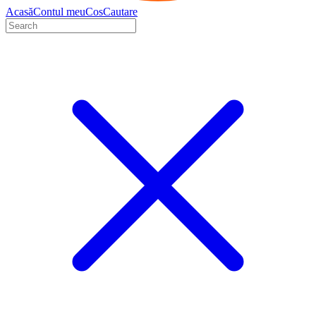
Acasă
Contul meu
Cos
Cautare