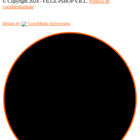
© Copyright 2024 - FILGE eSHOP S.R.L.
Politica de
confidentialitate
Design by
CrossMedia Advertising
.