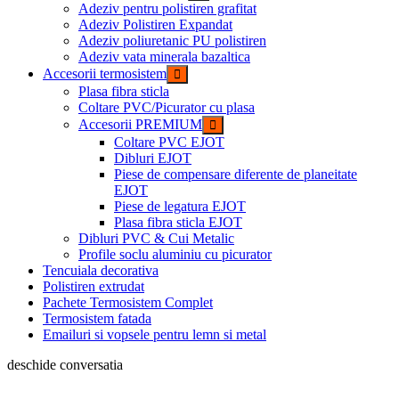
Adeziv pentru polistiren grafitat
Adeziv Polistiren Expandat
Adeziv poliuretanic PU polistiren
Adeziv vata minerala bazaltica
Accesorii termosistem
Plasa fibra sticla
Coltare PVC/Picurator cu plasa
Accesorii PREMIUM
Coltare PVC EJOT
Dibluri EJOT
Piese de compensare diferente de planeitate
EJOT
Piese de legatura EJOT
Plasa fibra sticla EJOT
Dibluri PVC & Cui Metalic
Profile soclu aluminiu cu picurator
Tencuiala decorativa
Polistiren extrudat
Pachete Termosistem Complet
Termosistem fatada
Emailuri si vopsele pentru lemn si metal
deschide conversatia