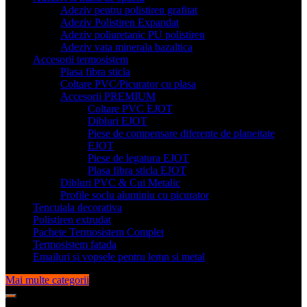
Adeziv pentru polistiren grafitat
Adeziv Polistiren Expandat
Adeziv poliuretanic PU polistiren
Adeziv vata minerala bazaltica
Accesorii termosistem
Plasa fibra sticla
Coltare PVC/Picurator cu plasa
Accesorii PREMIUM
Coltare PVC EJOT
Dibluri EJOT
Piese de compensare diferente de planeitate
EJOT
Piese de legatura EJOT
Plasa fibra sticla EJOT
Dibluri PVC & Cui Metalic
Profile soclu aluminiu cu picurator
Tencuiala decorativa
Polistiren extrudat
Pachete Termosistem Complet
Termosistem fatada
Emailuri si vopsele pentru lemn si metal
Mai multe categorii