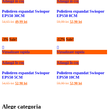
Adaugă în coș
Adaugă în coș
Polistiren expandat Swisspor
Polistiren expandat Swisspor
EPS50 30CM
EPS50 8CM
Prețul
Prețul
Prețul
Prețul
54,65
lei
49,99
lei
59,99
lei
52,90
lei
inițial
curent
inițial
curent
a
este:
a
este:
fost:
49,99 lei.
fost:
52,90 lei.
54,65 lei.
59,99 lei.
-3%
Sale!
-12%
Sale!
Vizualizare rapida
Vizualizare rapida
Adaugă în coș
Adaugă în coș
Polistiren expandat Swisspor
Polistiren expandat Swisspor
EPS50 5CM
EPS50 10CM
Prețul
Prețul
Prețul
Prețul
54,65
lei
52,90
lei
59,90
lei
52,90
lei
inițial
curent
inițial
curent
a
este:
a
este:
fost:
52,90 lei.
fost:
52,90 lei.
54,65 lei.
59,90 lei.
Alege categoria