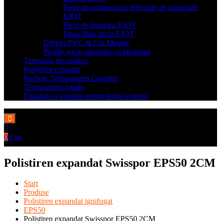
Piese de compensare diferente de planeitate
EJOT
Piese de legatura EJOT
Plasa fibra sticla EJOT
Dibluri PVC & Cui Metalic
Profile soclu aluminiu cu picurator
Tencuiala decorativa
Polistiren extrudat
Pachete Termosistem Complet
Termosistem fatada
Emailuri si vopsele pentru lemn si metal
0
Cos
Polistiren expandat Swisspor EPS50 2CM
Start
Produse
Polistiren expandat ignifugat
EPS50
Polistiren expandat Swisspor EPS50 2CM