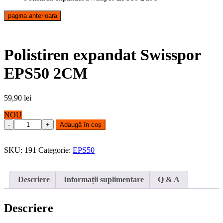
pagina anterioara
Polistiren expandat Swisspor
EPS50 2CM
59,90
lei
NOU
Polistiren
Adaugă în coș
expandat
Swisspor
EPS50
SKU:
191
Categorie:
EPS50
2CM
quantity
Descriere
Informații suplimentare
Q & A
Descriere