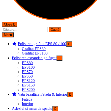
Close
Caută
după:
Menu
Polistiren grafitat EPS 80 / 100
Grafitat EPS80
Grafitat EPS100
Polistiren expandat ignifugat
EPS80
EPS100
EPS70
EPS50
EPS120
EPS150
EPS200
Vata bazaltica Fatada & Interior
Fatada
Interior
Adezivi si masa de spaclu