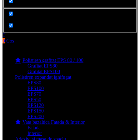
Cauta in produse
0
Cos
Produse filge e-shop
Polistiren grafitat EPS 80 / 100
Grafitat EPS80
Grafitat EPS100
Polistiren expandat ignifugat
EPS80
EPS100
EPS70
EPS50
EPS120
EPS150
EPS200
Vata bazaltica Fatada & Interior
Fatada
Interior
Adezivi si masa de spaclu