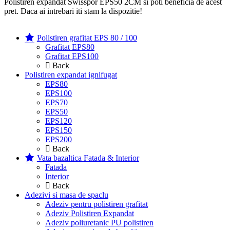
Polistiren expandat Swisspor EPS50 2CM si poti beneficia de acest
pret. Daca ai intrebari iti stam la dispozitie!
Polistiren grafitat EPS 80 / 100
Grafitat EPS80
Grafitat EPS100
Back
Polistiren expandat ignifugat
EPS80
EPS100
EPS70
EPS50
EPS120
EPS150
EPS200
Back
Vata bazaltica Fatada & Interior
Fatada
Interior
Back
Adezivi si masa de spaclu
Adeziv pentru polistiren grafitat
Adeziv Polistiren Expandat
Adeziv poliuretanic PU polistiren