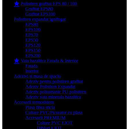
Polistiren grafitat EPS 80 / 100
Grafitat EPS80
Grafitat EPS100
Polistiren expandat ignifugat
EPS80
EPS100
EPS70
EPS50
EPS120
EPS150
EPS200
Vata bazaltica Fatada & Interior
Fatada
Interior
Adezivi si masa de spaclu
Adeziv pentru polistiren grafitat
Adeziv Polistiren Expandat
Adeziv poliuretanic PU polistiren
Adeziv vata minerala bazaltica
Accesorii termosistem
Plasa fibra sticla
Coltare PVC/Picurator cu plasa
Accesorii PREMIUM
Coltare PVC EJOT
Dibluri EJOT