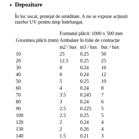
Depozitare
În loc uscat, protejat de umiditate. A nu se expune acțiunii
razelor UV pentru timp îndelungat.
Formatul plăcii: 1000 x 500 mm
Grosimea plăcii (mm)
Ambalare în folie de contracție
m2 / bax
m3 / bax
buc / bax
10
25
0.25
50
20
12.5
0.25
25
30
8
0.24
16
40
6
0.24
12
50
5
0.25
10
60
4
0.24
8
70
3.5
0.245
7
80
3
0.24
6
90
2.5
0.225
5
100
2.5
0.25
5
120
2
0.24
4
130
2
0.26
4
140
1.5
0.21
3