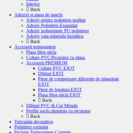
Interior
Back
Adezivi si masa de spaclu
Adeziv pentru polistiren grafitat
Adeziv Polistiren Expandat
Adeziv poliuretanic PU polistiren
Adeziv vata minerala bazaltica
Back
Accesorii termosistem
Plasa fibra sticla
Coltare PVC/Picurator cu plasa
Accesorii PREMIUM
Coltare PVC EJOT
Dibluri EJOT
Piese de compensare diferente de planeitate
EJOT
Piese de legatura EJOT
Plasa fibra sticla EJOT
Back
Dibluri PVC & Cui Metalic
Profile soclu aluminiu cu picurator
Back
Tencuiala decorativa
Polistiren extrudat
Pachete Termosistem Complet