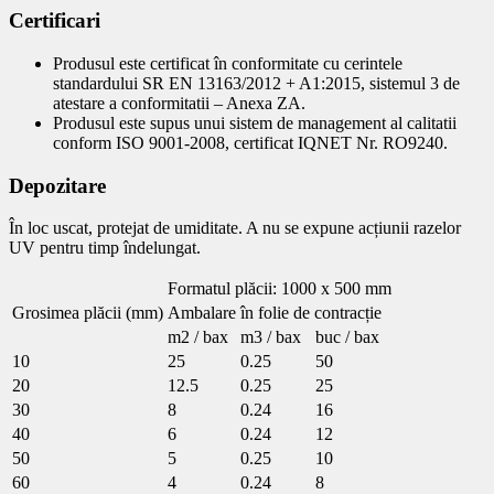
Certificari
Produsul este certificat în conformitate cu cerintele
standardului SR EN 13163/2012 + A1:2015, sistemul 3 de
atestare a conformitatii – Anexa ZA.
Produsul este supus unui sistem de management al calitatii
conform ISO 9001-2008, certificat IQNET Nr. RO9240.
Depozitare
În loc uscat, protejat de umiditate. A nu se expune acțiunii razelor
UV pentru timp îndelungat.
Formatul plăcii: 1000 x 500 mm
Grosimea plăcii (mm)
Ambalare în folie de contracție
m2 / bax
m3 / bax
buc / bax
10
25
0.25
50
20
12.5
0.25
25
30
8
0.24
16
40
6
0.24
12
50
5
0.25
10
60
4
0.24
8