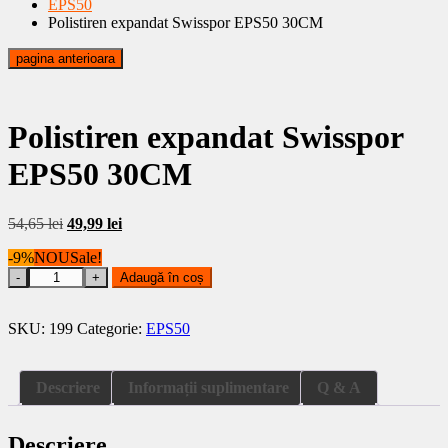
EPS50
Polistiren expandat Swisspor EPS50 30CM
pagina anterioara
Polistiren expandat Swisspor
EPS50 30CM
Prețul
Prețul
54,65
lei
49,99
lei
inițial
curent
-9%
NOU
Sale!
a
este:
Polistiren
fost:
49,99 lei.
Adaugă în coș
expandat
54,65 lei.
Swisspor
EPS50
SKU:
199
Categorie:
EPS50
30CM
quantity
Descriere
Informații suplimentare
Q & A
Descriere