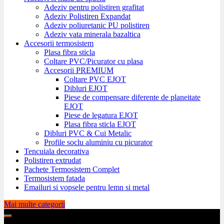
Adeziv pentru polistiren grafitat
Adeziv Polistiren Expandat
Adeziv poliuretanic PU polistiren
Adeziv vata minerala bazaltica
Accesorii termosistem
Plasa fibra sticla
Coltare PVC/Picurator cu plasa
Accesorii PREMIUM
Coltare PVC EJOT
Dibluri EJOT
Piese de compensare diferente de planeitate
EJOT
Piese de legatura EJOT
Plasa fibra sticla EJOT
Dibluri PVC & Cui Metalic
Profile soclu aluminiu cu picurator
Tencuiala decorativa
Polistiren extrudat
Pachete Termosistem Complet
Termosistem fatada
Emailuri si vopsele pentru lemn si metal
Mai multe categorii