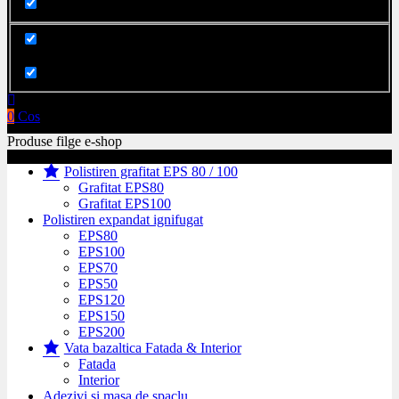
Cauta in produse
0
Cos
Produse filge e-shop
Polistiren grafitat EPS 80 / 100
Grafitat EPS80
Grafitat EPS100
Polistiren expandat ignifugat
EPS80
EPS100
EPS70
EPS50
EPS120
EPS150
EPS200
Vata bazaltica Fatada & Interior
Fatada
Interior
Adezivi si masa de spaclu