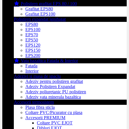
Polistiren grafitat EPS 80 / 100
Grafitat EPS80
Grafitat EPS100
Polistiren expandat ignifugat
EPS80
EPS100
EPS70
EPS50
EPS120
EPS150
EPS200
Vata bazaltica Fatada & Interior
Fatada
Interior
Adezivi si masa de spaclu
Adeziv pentru polistiren grafitat
Adeziv Polistiren Expandat
Adeziv poliuretanic PU polistiren
Adeziv vata minerala bazaltica
Accesorii termosistem
Plasa fibra sticla
Coltare PVC/Picurator cu plasa
Accesorii PREMIUM
Coltare PVC EJOT
Dibluri EJOT