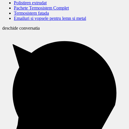
Polistiren extrudat
Pachete Termosistem Complet
Termosistem fatada
Emailuri si vopsele pentru lemn si metal
deschide conversatia