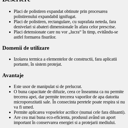
Placi de polistiren expandat obtinute prin procesarea
polistirenului expandabil ignifugat.
Placi de polistiren, rectangulare, cu suprafata neteda, fara
denivelari si abateri dimensionale în afara celor prescrise.
Placi detensionate care nu vor „lucra“ în timp, evitându-se
astfel formarea fisurilor.
Domenii de utilizare
Izolarea termica a elementelor de constructii, fara aplicatii
portante, în sistem protejat.
Avantaje
Este usor de manipulat si de prelucrat.
O buna capacitate de difuzie, ceea ce înseamna ca nu permite
trecerea apei, dar permite trecerea vaporilor de apa datorita
microporozitatii sale. În consecinta peretele poate respira si nu
va fi umed.
Permite aplicarea vopselelor acrilice (numai cele fara diluanti).
Are cea mai buna eco-eficienta, produsul având un aport
important în conservarea energiei si a protejarii mediului.