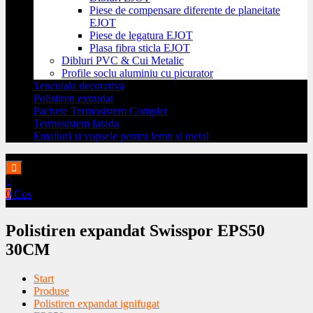
Piese de compensare diferente de planeitate
EJOT
Piese de legatura EJOT
Plasa fibra sticla EJOT
Dibluri PVC & Cui Metalic
Profile soclu aluminiu cu picurator
Tencuiala decorativa
Polistiren extrudat
Pachete Termosistem Complet
Termosistem fatada
Emailuri si vopsele pentru lemn si metal
0
Cos
Polistiren expandat Swisspor EPS50
30CM
Start
Produse
Polistiren expandat ignifugat