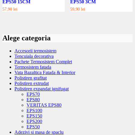
EPS50 15CM
EPS50 3CM
57,90
lei
59,90
lei
Alege categoria
Accesorii termosistem
Tencuiala decorativa
Pachete Termosistem Complet
Termosistem fatada
Vata Bazaltica Fatada & Interior
Polistiren grafitat
Polistiren extrudat
Polistiren expandat ignifugat
EPS70
EPS80
VERITAS EPS80
EPS100
EPS150
EPS200
EPS50
Adezivi si masa de spaclu