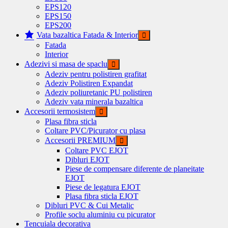
EPS120
EPS150
EPS200
Vata bazaltica Fatada & Interior
Fatada
Interior
Adezivi si masa de spaclu
Adeziv pentru polistiren grafitat
Adeziv Polistiren Expandat
Adeziv poliuretanic PU polistiren
Adeziv vata minerala bazaltica
Accesorii termosistem
Plasa fibra sticla
Coltare PVC/Picurator cu plasa
Accesorii PREMIUM
Coltare PVC EJOT
Dibluri EJOT
Piese de compensare diferente de planeitate
EJOT
Piese de legatura EJOT
Plasa fibra sticla EJOT
Dibluri PVC & Cui Metalic
Profile soclu aluminiu cu picurator
Tencuiala decorativa